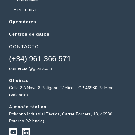
Electrónica
Operadores
Centros de datos
CONTACTO
(+34) 961 366 571
comercial@gtlan.com
Oficinas
Calle 2 A Nave 8 Polígono Táctica – CP 46980 Paterna
(Valencia)
Almacén táctica
Polígono Industrial Táctica, Carrer Forners, 18, 46980
Paterna (Valencia)
Y
L
o
i