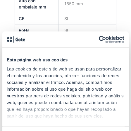
Alto con
1650 mm
embalaje mm
CE
SI
RoHs
SI
Garantía
5 años
Suministrado
Montado
Esta página web usa cookies
Altura U
32U
Las cookies de este sitio web se usan para personalizar
el contenido y los anuncios, ofrecer funciones de redes
Carga máxima
800 kg
sociales y analizar el tráfico. Además, compartimos
4 "tipo U"
información sobre el uso que haga del sitio web con
Perfiles de
desplazables en
nuestros partners de redes sociales, publicidad y análisis
sujeción
profundidad (2 mm de
web, quienes pueden combinarla con otra información
espesor)
que les haya proporcionado o que hayan recopilado a
partir del uso que haya hecho de sus servicios.
Lisa con cerradura
Puerta trasera
redonda