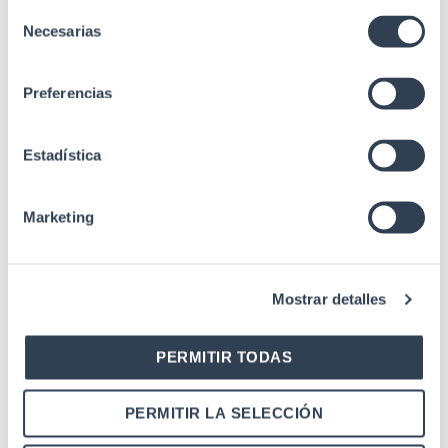
Selección
Lisos desmontables
Necesarias
de
con cierres plásticos
Laterales
consentimiento
(cerradura redonda
opcional)
Preferencias
Entrada cable
Inferior / Superior
Estadística
Cristal templado de 5
Puerta frontal
mm con cerradura
rectangular
Marketing
Pasacables
No
vertical
Mostrar detalles
Recubrimiento en
Acabado
polvo de grano fino
PERMITIR TODAS
1 Bandeja fija 1 Regleta
alimentación 19" 2
Ventiladores de techo
PERMITIR LA SELECCIÓN
Accesorios
1 Kit 25 uds