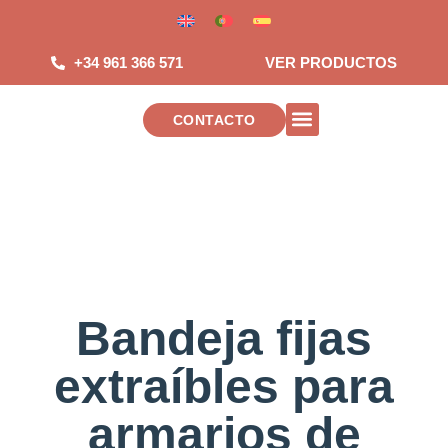
Saltar
al
contenido
+34 961 366 571
VER PRODUCTOS
CONTACTO
INSTALACIONES DE TELECOMUNICAC
Bandeja fijas
extraíbles para
armarios de