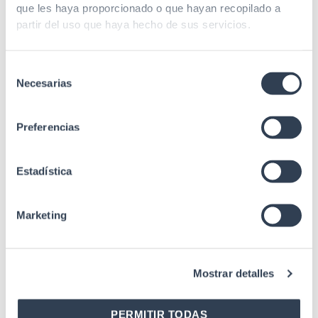
que les haya proporcionado o que hayan recopilado a
partir del uso que haya hecho de sus servicios.
Selección
Necesarias
de
Productos relacionados
consentimiento
Preferencias
Accesorios Rack
Estadística
Cerradura Rectangular Con Maneta Y
Llave Para Puerta Frontal De Armario
Rack Serie Global, Mural Y Servidor
Marketing
Mostrar detalles
PERMITIR TODAS