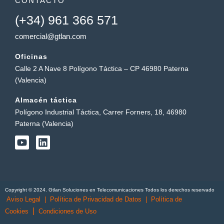
CONTACTO
(+34) 961 366 571
comercial@gtlan.com
Oficinas
Calle 2 A Nave 8 Polígono Táctica – CP 46980 Paterna
(Valencia)
Almacén táctica
Polígono Industrial Táctica, Carrer Forners, 18, 46980
Paterna (Valencia)
Y
L
o
i
u
n
t
k
u
e
b
d
Copyright © 2024. Gtlan Soluciones en Telecomunicaciones Todos los derechos reservado
e
i
Aviso Legal
|
Política de Privacidad de Datos
|
Política de
n
|
Cookies
Condiciones de Uso