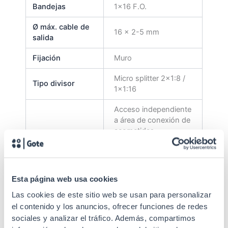
Bandejas
1×16 F.O.
Ø máx. cable de
16 x 2-5 mm
salida
Fijación
Muro
Micro splitter 2×1:8 /
Tipo divisor
1×1:16
Acceso independiente
a área de conexión de
acometidas.
Dimensiones
Especificaciones
reducidas. Clara
división de función de
fibra y enrutamiento
Esta página web usa cookies
de la misma. Para uso
interior.
Las cookies de este sitio web se usan para personalizar
el contenido y los anuncios, ofrecer funciones de redes
Estándares
IEC 60793-1-47
sociales y analizar el tráfico. Además, compartimos