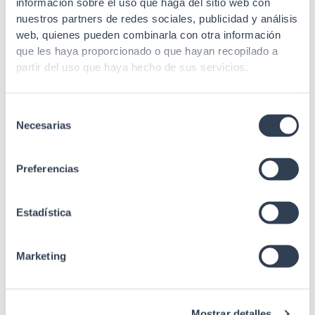
información sobre el uso que haga del sitio web con
Inferior/Superior
Inferior/Superior
nuestros partners de redes sociales, publicidad y análisis
web, quienes pueden combinarla con otra información
que les haya proporcionado o que hayan recopilado a
partir del uso que haya hecho de sus servicios.
Selección
Necesarias
de
consentimiento
Preferencias
Productos relacionados
Estadística
Marketing
Cable y acometida de Fibra Óptica
PIGTAIL FO SM 9/125 EXT SC-APC 180MT
DOBLE BLN FUND NG Gtlan
Mostrar detalles