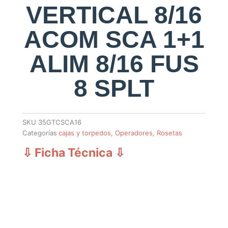
VERTICAL 8/16
ACOM SCA 1+1
ALIM 8/16 FUS
8 SPLT
SKU
35GTCSCA16
Categorías
cajas y torpedos
,
Operadores
,
Rosetas
⇩ Ficha Técnica
⇩