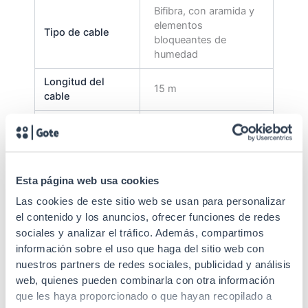
Bifibra, con aramida y
elementos
Tipo de cable
bloqueantes de
humedad
Longitud del
15 m
cable
Tipo latiguillo
Duplex
Monomodo 9/125
Tipo de fibra
G.657.A2
Esta página web usa cookies
Pérdida de
30 dB, 5 dB, máximo
Las cookies de este sitio web se usan para personalizar
inserción
≤ 0, Típico ≤ 0
el contenido y los anuncios, ofrecer funciones de redes
sociales y analizar el tráfico. Además, compartimos
Resistencia a la
Largo plazo 250 N –
información sobre el uso que haga del sitio web con
tracción
Corto plazo 450 N
nuestros partners de redes sociales, publicidad y análisis
Medidas roseta
125x50x25 mm
web, quienes pueden combinarla con otra información
que les haya proporcionado o que hayan recopilado a
Caja superficie FO