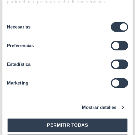
partir del uso que haya hecho de sus servicios.
preconectorizada de
fácil apertura. Los
conectores del
Selección
Especificaciones
extremo en punta
Necesarias
de
disponen de una malla
consentimiento
de tracción que
simplifica su
Preferencias
instalación.
EN 50102, IEC
Estadística
60068-2-2, IEC
60529, IEC 60793,
Estándares
IEC 61300 mm-2, IEC
Marketing
61754-4, Telcordia
GR-326, Telcordia
GR-409, UL94-V0
Mostrar detalles
PERMITIR TODAS