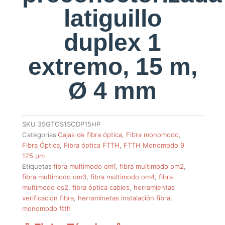
latiguillo
duplex 1
extremo, 15 m,
Ø 4 mm
SKU
35GTCS1SCDP15HP
Categorías
Cajas de fibra óptica
,
Fibra monomodo
,
Fibra Óptica
,
Fibra óptica FTTH
,
FTTH Monomodo 9
125 µm
Etiquetas
fibra multimodo om1
,
fibra multimodo om2
,
fibra multimodo om3
,
fibra multimodo om4
,
fibra
multimodo os2
,
fibra óptica cables
,
herramientas
verificación fibra
,
herraminetas instalación fibra
,
monomodo ftth