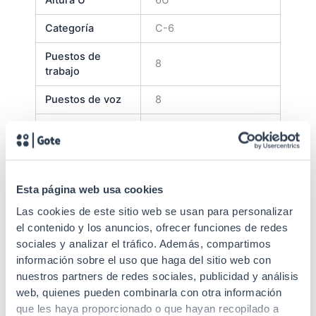
Categoría
C-6
Puestos de
8
trabajo
Puestos de voz
8
Puestos de
8
datos
1 armario 31GTSOHO2
1 Panel 31GT12PU5 2
Esta página web usa cookies
Paneles 31GT12PU6
Contiene
Las cookies de este sitio web se usan para personalizar
16 Latiguillos
el contenido y los anuncios, ofrecer funciones de redes
50U605GRK 1 Swith
sociales y analizar el tráfico. Además, compartimos
RPSW8G
información sobre el uso que haga del sitio web con
capa pieza lleva su
nuestros partners de redes sociales, publicidad y análisis
Estándares
estándar., No aplica.
web, quienes pueden combinarla con otra información
Es un kit
que les haya proporcionado o que hayan recopilado a