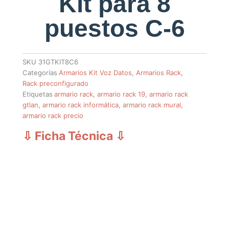
Kit para 8
puestos C-6
SKU
31GTKIT8C6
Categorías
Armarios Kit Voz Datos
,
Armarios Rack
,
Rack preconfigurado
Etiquetas
armario rack
,
armario rack 19
,
armario rack
gtlan
,
armario rack informática
,
armario rack mural
,
armario rack precio
⇩ Ficha Técnica
⇩