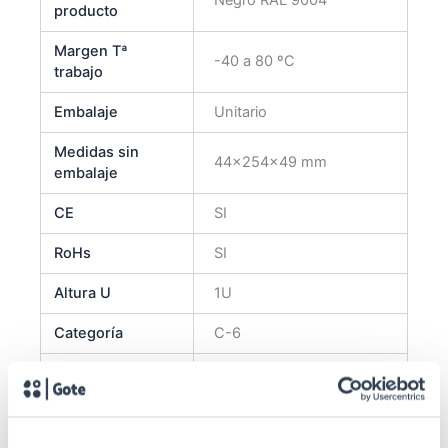
producto
Margen Tª
-40 a 80 ºC
trabajo
Embalaje
Unitario
Medidas sin
44x254x49 mm
embalaje
CE
SI
RoHs
SI
Altura U
1U
Categoría
C-6
Tipo de
Conexión con
instalación
herramienta
Nº Puertos
12 (2 módulos de 6)