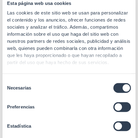
Esta página web usa cookies
Fijación
10"
Las cookies de este sitio web se usan para personalizar
el contenido y los anuncios, ofrecer funciones de redes
Formato
IDC
conector
sociales y analizar el tráfico. Además, compartimos
información sobre el uso que haga del sitio web con
Tipo de cable
Rígido
nuestros partners de redes sociales, publicidad y análisis
web, quienes pueden combinarla con otra información
Apantallado
No (UTP)
que les haya proporcionado o que hayan recopilado a
partir del uso que haya hecho de sus servicios.
Durabilidad
750 conexiones
Conexión
Tipo 110
Selección
Necesarias
Sección
AWG 22-26
de
consentimiento
Contactos
Baños de 50 µ de oro
Preferencias
Fuerza de
900 g para 8 contactos
inserción
Estadística
Fuerza de
7, 7 kg