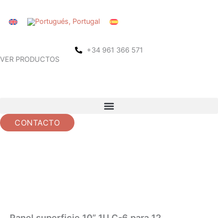
Saltar
al
contenido
+34 961 366 571
VER PRODUCTOS
CONTACTO
Panel superficie 10” 1U C-6 para 12