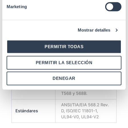
retención
Marketing
5 mm, Acero SPCC,
Panel de
laminado en frío de alta
material
calidad de 1
Mostrar detalles
Material de
Bronce fosforado
contacto
PERMITIR TODAS
Material IDC
Policarbonato
PERMITIR LA SELECCIÓN
Peso sin
0, 24 kg
embalaje
DENEGAR
De superficie. Etiquetado
Especificaciones
para el conexionado
T568 y 568B.
ANSI/TIA/EIA 568.2 Rev.
Estándares
D, ISO/IEC 11801-1,
UL94-V0, UL94-V2