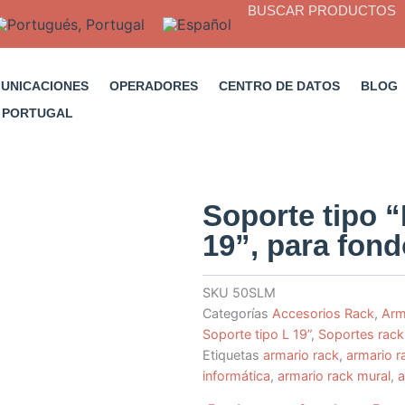
BUSCAR PRODUCTOS
MUNICACIONES
OPERADORES
CENTRO DE DATOS
BLOG
Soporte tipo “
19”, para fon
SKU
50SLM
Categorías
Accesorios Rack
,
Arm
Soporte tipo L 19”
,
Soportes rack
Etiquetas
armario rack
,
armario r
informática
,
armario rack mural
,
a