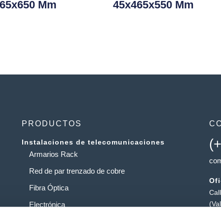
465x650 Mm
45x465x550 Mm
PRODUCTOS
C
(
Instalaciones de telecomunicaciones
Armarios Rack
com
Red de par trenzado de cobre
Of
Fibra Óptica
Cal
(Va
Electrónica