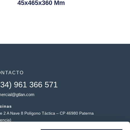
45x465x360 Mm
ONTACTO
+34) 961 366 571
ercial@gtlan.com
icinas
le 2 A Nave 8 Polígono Táctica – CP 46980 Paterna
lencia)