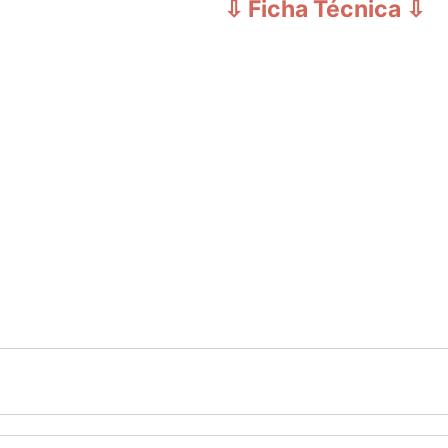
⇩ Ficha Técnica
⇩