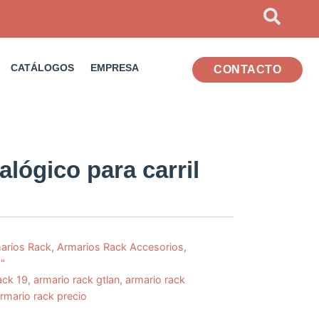
CATÁLOGOS
EMPRESA
CONTACTO
lógico para carril
arios Rack
,
Armarios Rack Accesorios
,
"
ack 19
,
armario rack gtlan
,
armario rack
rmario rack precio