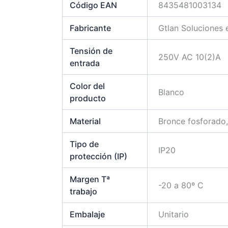
Código EAN
8435481003134
Fabricante
Gtlan Soluciones
Tensión de
250V AC 10(2)A
entrada
Color del
Blanco
producto
Material
Bronce fosforado,
Tipo de
IP20
protección (IP)
Margen Tª
-20 a 80º C
trabajo
Embalaje
Unitario