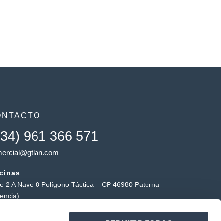
ONTACTO
+34) 961 366 571
ercial@gtlan.com
icinas
le 2 A Nave 8 Polígono Táctica – CP 46980 Paterna
lencia)
macén táctica