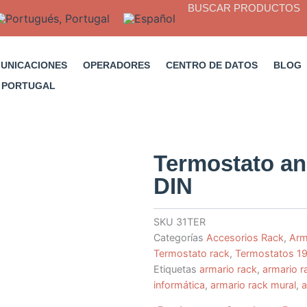
BUSCAR PRODUCTOS
MUNICACIONES
OPERADORES
CENTRO DE DATOS
BLOG
Termostato ana
DIN
SKU
31TER
Categorías
Accesorios Rack
,
Arm
Termostato rack
,
Termostatos 19
Etiquetas
armario rack
,
armario r
informática
,
armario rack mural
,
a