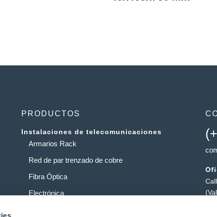
PRODUCTOS
C
(
Instalaciones de telecomunicaciones
Armarios Rack
com
Red de par trenzado de cobre
Of
Fibra Óptica
Cal
(Va
Electrónica
Al
Operadores
ies