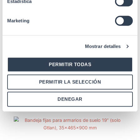
Estadística
Marketing
Productos relacionados
Mostrar detalles
PERMITIR TODAS
Accesorios Rack
Cerradura Redonda Con Llave Para
PERMITIR LA SELECCIÓN
Puerta Lateral Armario Rack Serie Global,
Mural Y Servidor
DENEGAR