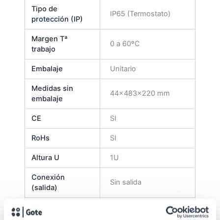
Tipo de
IP65 (Termostato)
protección (IP)
Margen Tª
0 a 60ºC
trabajo
Embalaje
Unitario
Medidas sin
44x483x220 mm
embalaje
CE
SI
RoHs
SI
Altura U
1U
Conexión
Sin salida
(salida)
Consumo POE
3 W