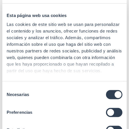
Nº ventiladores
2
Conexiones
Sin salida
Esta página web usa cookies
Las cookies de este sitio web se usan para personalizar
Alimentación
220 V AC+10% 10 A
el contenido y los anuncios, ofrecer funciones de redes
sociales y analizar el tráfico. Además, compartimos
Margen Tª
-30 a 75ºC
información sobre el uso que haga del sitio web con
almacenamiento
nuestros partners de redes sociales, publicidad y análisis
Con ajustes de
web, quienes pueden combinarla con otra información
control de
que les haya proporcionado o que hayan recopilado a
Especificaciones
temperatura internos.
partir del uso que haya hecho de sus servicios.
Pantalla display 2
dígitos.
Selección
Estándares
IEC 60297-3-100
Necesarias
de
consentimiento
Preferencias