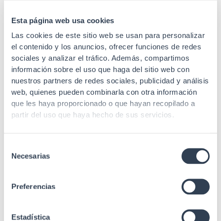
Perforada con
Puerta trasera
cerradura redonda
Esta página web usa cookies
Perforados
Las cookies de este sitio web se usan para personalizar
desmontables con
el contenido y los anuncios, ofrecer funciones de redes
Laterales
cierres plásticos
sociales y analizar el tráfico. Además, compartimos
(cerradura redonda
información sobre el uso que haga del sitio web con
opcional)
nuestros partners de redes sociales, publicidad y análisis
web, quienes pueden combinarla con otra información
Entrada cable
Inferior / Superior
que les haya proporcionado o que hayan recopilado a
Perforada curva con
partir del uso que haya hecho de sus servicios.
Puerta frontal
cerradura rectangular
Recubrimiento en
Selección
Acabado
polvo de grano fino
Necesarias
de
consentimiento
1 Bandeja fija 1 Regleta
alimentación 19" 4
Preferencias
Ventiladores de techo
Accesorios
1 Kit 25 uds
tornillos/tuercas 1 Kit 4
Estadística