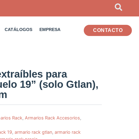
CATÁLOGOS
EMPRESA
CONTACTO
extraíbles para
elo 19” (solo Gtlan),
mm
arios Rack
,
Armarios Rack Accesorios
,
ack 19
,
armario rack gtlan
,
armario rack