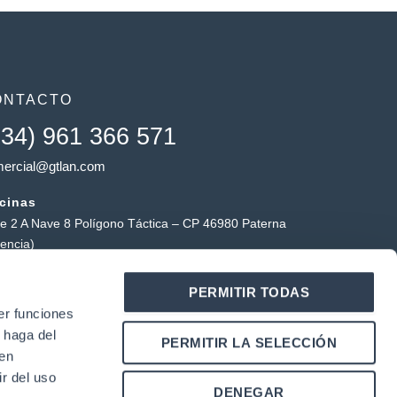
ONTACTO
+34) 961 366 571
ercial@gtlan.com
icinas
le 2 A Nave 8 Polígono Táctica – CP 46980 Paterna
lencia)
macén táctica
PERMITIR TODAS
ígono Industrial Táctica, Carrer Forners, 18, 46980
er funciones
erna (Valencia)
 haga del
Y
L
PERMITIR LA SELECCIÓN
o
i
den
u
n
r del uso
k
DENEGAR