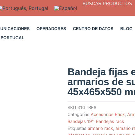
BUSCAR PRODUCTOS
MUNICACIONES
OPERADORES
CENTRO DE DATOS
BLOG
Bandeja fijas 
armarios de su
45x465x550 
SKU
31GTBE8
Categorías
Accesorios Rack
,
Arm
Bandejas 19"
,
Bandejas rack
Etiquetas
armario rack
,
armario r