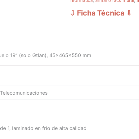
informática
,
armario rack mural
,
a
⇩ Ficha Técnica
⇩
 suelo 19” (solo Gtlan), 45x465x550 mm
 Telecomunicaciones
e 1, laminado en frío de alta calidad