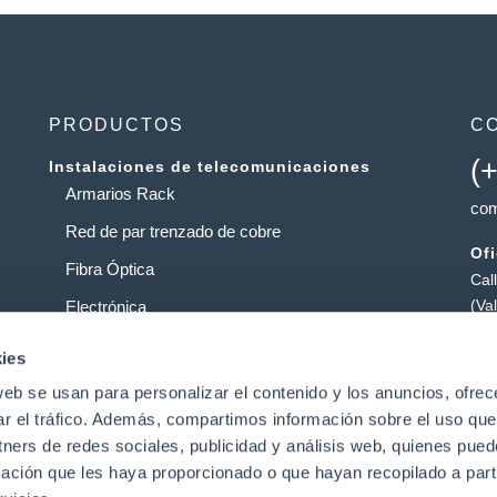
PRODUCTOS
C
(
Instalaciones de telecomunicaciones
Armarios Rack
com
Red de par trenzado de cobre
Of
Fibra Óptica
Cal
(Va
Electrónica
Al
Operadores
ies
Pol
web se usan para personalizar el contenido y los anuncios, ofrec
Centros de datos
Pat
ar el tráfico. Además, compartimos información sobre el uso que
tners de redes sociales, publicidad y análisis web, quienes pue
ación que les haya proporcionado o que hayan recopilado a parti
t