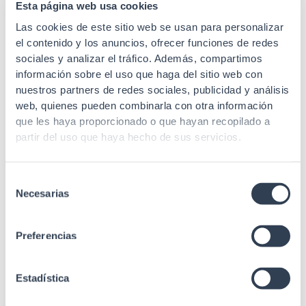
Esta página web usa cookies
RoHs
SI
Las cookies de este sitio web se usan para personalizar
el contenido y los anuncios, ofrecer funciones de redes
Garantía
5 años
sociales y analizar el tráfico. Además, compartimos
Suministrado
Montado
información sobre el uso que haga del sitio web con
nuestros partners de redes sociales, publicidad y análisis
Altura U
6U
web, quienes pueden combinarla con otra información
que les haya proporcionado o que hayan recopilado a
Cuerpos
1
partir del uso que haya hecho de sus servicios.
Carga máxima
80 kg
Selección
4 "Tipo L"
Necesarias
de
Perfiles de
desplazables en
sujeción
profundidad (2 mm de
consentimiento
espesor)
Preferencias
Puerta trasera
No
Estadística
Lisa con fijación Drill &
Parte trasera
Go (montaje 1 único