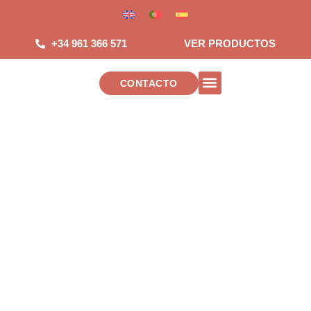
Saltar
al
contenido
+34 961 366 571
VER PRODUCTOS
CONTACTO
INSTALACIONES DE TELECOMUNICAC