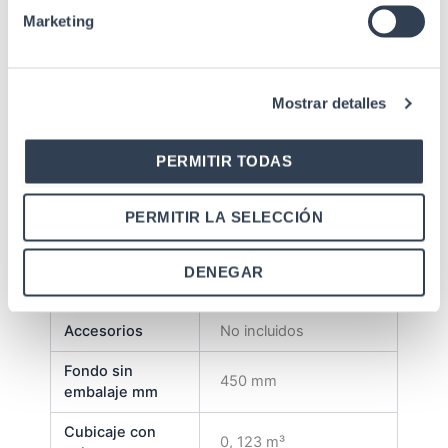
operario)
Marketing
Lisos desmontables
con cierres plásticos
Laterales
(cerradura redonda
Mostrar detalles
opcional)
Entrada cable
Inferior / Superior
PERMITIR TODAS
Cristal templado de 5
Puerta frontal
mm con cerradura
PERMITIR LA SELECCIÓN
rectangular
Recubrimiento en
DENEGAR
Acabado
polvo de grano fino
Accesorios
No incluidos
Fondo sin
450 mm
embalaje mm
Cubicaje con
0, 123 m³