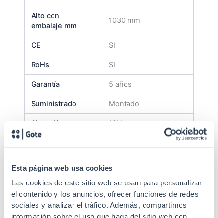
Alto con
1030 mm
embalaje mm
CE
SI
RoHs
SI
Garantía
5 años
Suministrado
Montado
Altura U
18U
Cuerpos
1
Carga máxima
800 kg
Esta página web usa cookies
4 "tipo U"
Las cookies de este sitio web se usan para personalizar
Perfiles de
desplazables en
el contenido y los anuncios, ofrecer funciones de redes
sujeción
profundidad (2 mm de
sociales y analizar el tráfico. Además, compartimos
espesor)
información sobre el uso que haga del sitio web con