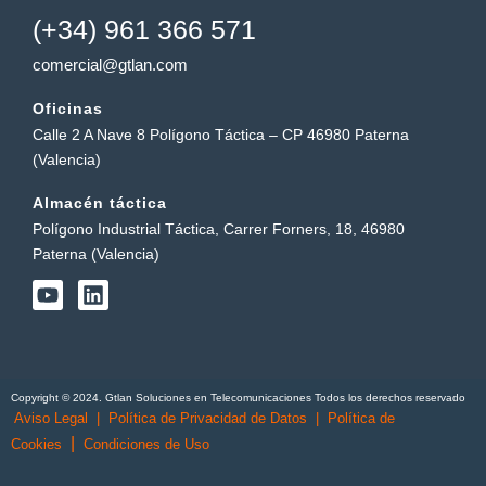
(+34) 961 366 571
comercial@gtlan.com
Oficinas
Calle 2 A Nave 8 Polígono Táctica – CP 46980 Paterna
(Valencia)
Almacén táctica
Polígono Industrial Táctica, Carrer Forners, 18, 46980
Paterna (Valencia)
Y
L
o
i
u
n
t
k
u
e
b
d
Copyright © 2024. Gtlan Soluciones en Telecomunicaciones Todos los derechos reservado
e
i
Aviso Legal
|
Política de Privacidad de Datos
|
Política de
n
|
Cookies
Condiciones de Uso