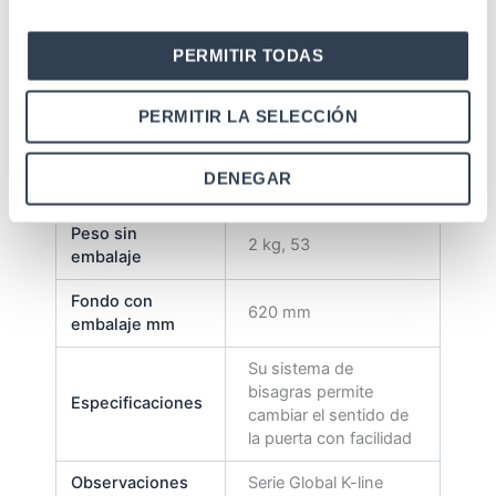
pies de nivelación
Nº ventiladores
No tiene
PERMITIR TODAS
Fondo sin
600 mm
PERMITIR LA SELECCIÓN
embalaje mm
Cubicaje con
0, 404 m³
DENEGAR
palet
Peso sin
2 kg, 53
embalaje
Fondo con
620 mm
embalaje mm
Su sistema de
bisagras permite
Especificaciones
cambiar el sentido de
la puerta con facilidad
Observaciones
Serie Global K-line