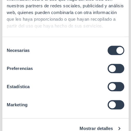
nuestros partners de redes sociales, publicidad y análisis
Lisa con cerradura
Puerta trasera
web, quienes pueden combinarla con otra información
redonda
que les haya proporcionado o que hayan recopilado a
Lisos desmontables
partir del uso que haya hecho de sus servicios.
con cierres plásticos
Laterales
(cerradura redonda
opcional)
Selección
Necesarias
de
Entrada cable
Inferior / Superior
consentimiento
Cristal templado de 5
Preferencias
Puerta frontal
mm con cerradura
rectangular
Estadística
Pasacables
No
vertical
Marketing
Recubrimiento en
Acabado
polvo de grano fino
1 Kit 4 ruedas 1 Kit 4
Mostrar detalles
Accesorios