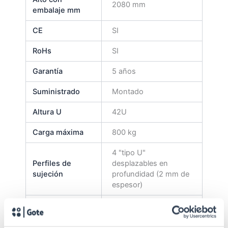
2080 mm
embalaje mm
CE
SI
RoHs
SI
Garantía
5 años
Suministrado
Montado
Altura U
42U
Carga máxima
800 kg
4 "tipo U"
Perfiles de
desplazables en
sujeción
profundidad (2 mm de
espesor)
Lisa con cerradura
Puerta trasera
redonda