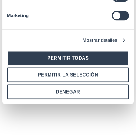
650 mm
embalaje mm
Marketing
Peso sin
15 kg, 92
embalaje
Fondo con
670 mm
Mostrar detalles
embalaje mm
Observaciones
Serie Global PRO
PERMITIR TODAS
EIA/ECA-310-E,
Estándares
ETSI/EN 300 mm 119,
PERMITIR LA SELECCIÓN
IEC 60297-3-100
DENEGAR