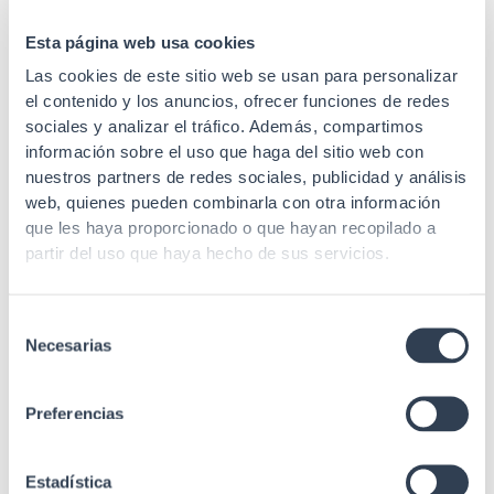
Lisos desmontables
con cierres plásticos
Esta página web usa cookies
Laterales
(cerradura redonda
Las cookies de este sitio web se usan para personalizar
opcional)
el contenido y los anuncios, ofrecer funciones de redes
sociales y analizar el tráfico. Además, compartimos
Entrada cable
Inferior / Superior
información sobre el uso que haga del sitio web con
Perforada curva con
nuestros partners de redes sociales, publicidad y análisis
Puerta frontal
cerradura rectangular
web, quienes pueden combinarla con otra información
que les haya proporcionado o que hayan recopilado a
Recubrimiento en
Acabado
partir del uso que haya hecho de sus servicios.
polvo de grano fino
2 Bandejas fijas 1
Selección
Regleta alimentación
Necesarias
de
19" 2 Ventiladores de
consentimiento
Accesorios
techo 1 Kit 25 uds
tornillos/tuercas 1 Kit 4
Preferencias
ruedas 1 Kit 4 pies de
nivelación
Estadística
Fondo sin