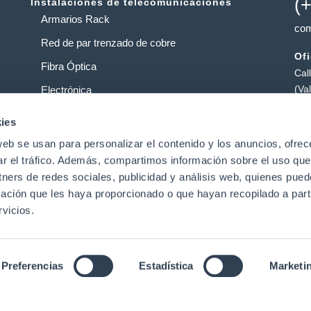
(
Instalaciones de telecomunicaciones
Armarios Rack
com
Red de par trenzado de cobre
Of
Fibra Óptica
Cal
(Va
Electrónica
Al
Operadores
ies
Pol
web se usan para personalizar el contenido y los anuncios, ofrec
Centros de datos
Pat
ar el tráfico. Además, compartimos información sobre el uso que
tners de redes sociales, publicidad y análisis web, quienes pue
ación que les haya proporcionado o que hayan recopilado a parti
t
vicios.
Preferencias
Estadística
Marketi
Aviso Legal
|
Política de Privacidad de Datos
|
Política de
derechos reservado
nglish
(
Inglés
)
Português
(
Portugués, Portugal
)
Españ