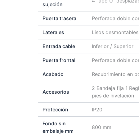
4 "tipo U" desplaz
sujeción
Puerta trasera
Perforada doble con
Laterales
Lisos desmontables 
Entrada cable
Inferior / Superior
Puerta frontal
Perforada doble con
Acabado
Recubrimiento en po
2 Bandeja fija 1 Reg
Accesorios
pies de nivelación
Protección
IP20
Fondo sin
800 mm
embalaje mm