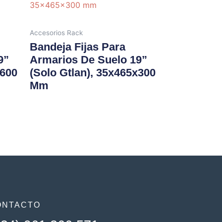
Accesorios Rack
Bandeja Fijas Para
9”
Armarios De Suelo 19”
x600
(solo Gtlan), 35x465x300
Mm
ONTACTO