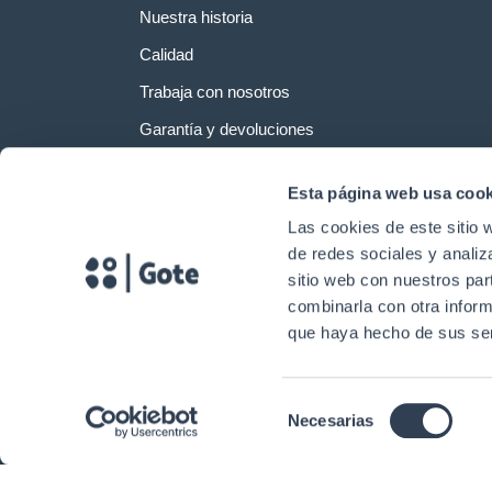
Nuestra historia
Calidad
Trabaja con nosotros
Garantía y devoluciones
Esta página web usa cook
Las cookies de este sitio 
de redes sociales y analiz
sitio web con nuestros par
combinarla con otra inform
que haya hecho de sus ser
Selección
Necesarias
Copyright © 2024. Gtlan Soluciones en Telecomunicaciones Todos los 
de
consentimiento
E