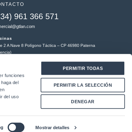
ONTACTO
+34) 961 366 571
ercial@gtlan.com
icinas
le 2 A Nave 8 Polígono Táctica – CP 46980 Paterna
lencia)
macén táctica
PERMITIR TODAS
ígono Industrial Táctica, Carrer Forners, 18, 46980
er funciones
erna (Valencia)
 haga del
Y
L
PERMITIR LA SELECCIÓN
o
i
den
u
n
r del uso
k
DENEGAR
u
e
b
d
e
i
n
|
ng
Mostrar detalles
 Cookies
Condiciones de Uso