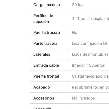
Carga máxima
80 kg
Perfiles de
4 "Tipo L" desplaz
sujeción
Puerta trasera
No
Parte trasera
Lisa con fijación Dr
Laterales
Lisos desmontables 
Entrada cable
Inferior / Superior
Puerta frontal
Cristal templado d
Acabado
Recubrimiento en po
Accesorios
No incluidos
Fondo sin