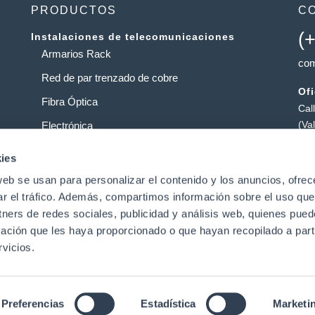
PRODUCTOS
C
(
Instalaciones de telecomunicaciones
Armarios Rack
com
Red de par trenzado de cobre
Of
Fibra Óptica
Cal
(Va
Electrónica
Al
Operadores
ies
Pol
web se usan para personalizar el contenido y los anuncios, ofrec
Centros de datos
Pat
ar el tráfico. Además, compartimos información sobre el uso que
tners de redes sociales, publicidad y análisis web, quienes pue
ación que les haya proporcionado o que hayan recopilado a parti
t
vicios.
Preferencias
Estadística
Marketi
Aviso Legal
|
Política de Privacidad de Datos
|
Política de
derechos reservado