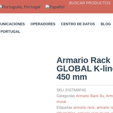
BUSCAR PRODUCTOS
MUNICACIONES
OPERADORES
CENTRO DE DATOS
BLOG
Armario Rack 
GLOBAL K-line
450 mm
SKU
31GTM9F4S
Categorías
Armario Rack 9u
,
Arm
mural
Etiquetas
armario rack
,
armario r