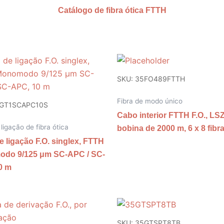
Catálogo de fibra ótica FTTH
SKU: 35FO489FTTH
Fibra de modo único
5GT1SCAPC10S
Cabo interior FTTH F.O., LS
ligação de fibra ótica
bobina de 2000 m, 6 x 8 fibr
 ligação F.O. singlex, FTTH
do 9/125 μm SC-APC / SC-
0 m
SKU: 35GTSPT8TB