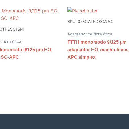
SKU: 35GTATFOSCAPC
5GTPSSC15M
Adaptador de fibra ótica
 fibra ótica
FTTH monomodo 9/125 µm
onomodo 9/125 μm F.O.
adaptador F.O. macho-fême
ls SC-APC
APC simplex