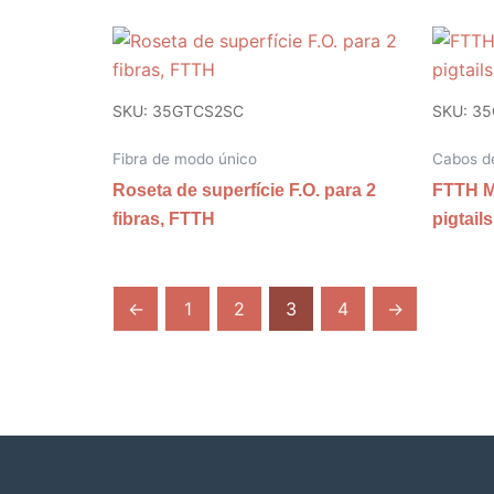
SKU: 35GTCS2SC
SKU: 3
Fibra de modo único
Cabos de
Roseta de superfície F.O. para 2
FTTH M
fibras, FTTH
pigtai
←
1
2
3
4
→