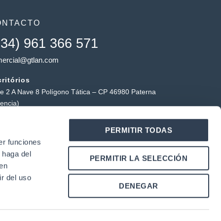
ONTACTO
+34) 961 366 571
ercial@gtlan.com
ritórios
le 2 A Nave 8 Polígono Tática – CP 46980 Paterna
lencia)
a tática
PERMITIR TODAS
ígono Industrial Tática, Carrer Forners, 18, 46980
er funciones
erna (Valência)
 haga del
Y
L
PERMITIR LA SELECCIÓN
o
i
den
u
n
r del uso
k
DENEGAR
u
e
b
d
e
i