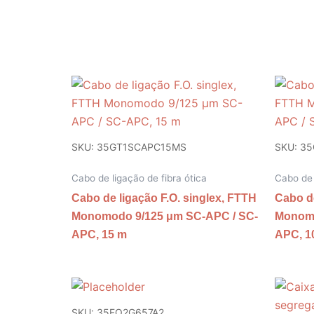
SKU: 35GT1SCAPC15MS
SKU: 3
Cabo de ligação de fibra ótica
Cabo de 
Cabo de ligação F.O. singlex, FTTH
Cabo de
Monomodo 9/125 μm SC-APC / SC-
Monomo
APC, 15 m
APC, 1
SKU: 35FO2G657A2