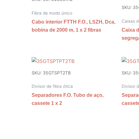
SKU: 3
Fibra de modo único
Caixas d
Cabo interior FTTH F.O., LSZH, Dca,
bobina de 2000 m, 1 x 2 fibras
Caixa d
segreg
SKU: 35GTSPT2TB
SKU: 3
Divisor de fibra ótica
Divisor d
Separadores F.O. Tubo de aço,
Separad
cassete 1 x 2
cassete