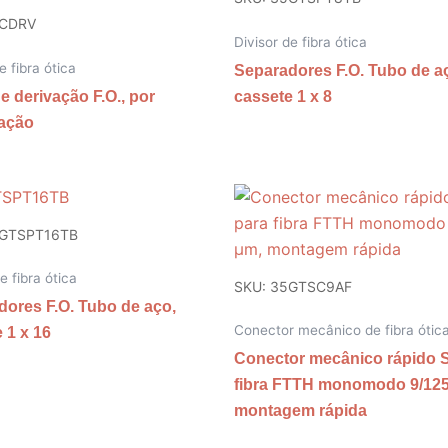
5CDRV
Divisor de fibra ótica
e fibra ótica
Separadores F.O. Tubo de a
e derivação F.O., por
cassete 1 x 8
ação
5GTSPT16TB
e fibra ótica
SKU: 35GTSC9AF
ores F.O. Tubo de aço,
Conector mecânico de fibra ótic
 1 x 16
Conector mecânico rápido 
fibra FTTH monomodo 9/125
montagem rápida