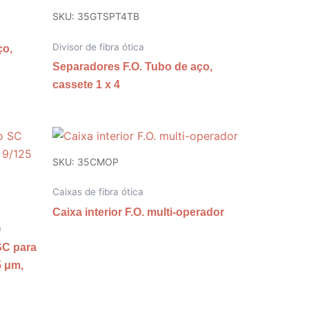
SKU: 35GTSPT4TB
Divisor de fibra ótica
ço,
Separadores F.O. Tubo de aço,
cassete 1 x 4
SKU: 35CMOP
Caixas de fibra ótica
Caixa interior F.O. multi-operador
a
SC para
 μm,