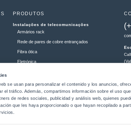
ES
PRODUTOS
C
(
Instalações de telecomunicações
Armários rack
com
Rede de pares de cobre entrançados
Esc
Fibra ótica
Cal
(Va
Eletrónica
Loj
Operadoras de Serviços
ies
Pol
web se usan para personalizar el contenido y los anuncios, ofrec
Centros de dados
Pat
ar el tráfico. Además, compartimos información sobre el uso que
tners de redes sociales, publicidad y análisis web, quienes pue
ación que les haya proporcionado o que hayan recopilado a parti
t
vicios.