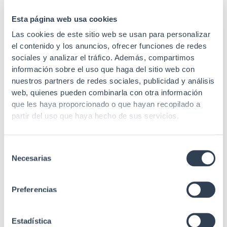
Tipo de fibra
Modo único 9/125 µm
Esta página web usa cookies
Curvatura do
Las cookies de este sitio web se usan para personalizar
rádio min.
45 mm
el contenido y los anuncios, ofrecer funciones de redes
estático
sociales y analizar el tráfico. Además, compartimos
Longitude de
información sobre el uso que haga del sitio web con
1310/1383/1550 nm
onda
nuestros partners de redes sociales, publicidad y análisis
web, quienes pueden combinarla con otra información
≤0,4 / ≤0,4 / ≤0,4
que les haya proporcionado o que hayan recopilado a
Atenuação
(1310/1383/1550 nm
partir del uso que haya hecho de sus servicios.
(dB/Km))
IEC 60332, IEC 60754,
Selección
IEC 60793, IEC 61034,
Necesarias
de
IEC 61754-20, IEC
Estándares
61754-4, Telcordia
consentimiento
GR-326, Telcordia GR-
Preferencias
409
Estadística