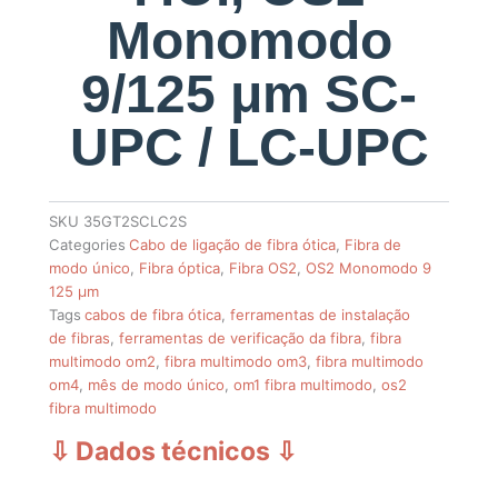
Monomodo
9/125 μm SC-
UPC / LC-UPC
SKU
35GT2SCLC2S
Categories
Cabo de ligação de fibra ótica
,
Fibra de
modo único
,
Fibra óptica
,
Fibra OS2
,
OS2 Monomodo 9
125 µm
Tags
cabos de fibra ótica
,
ferramentas de instalação
de fibras
,
ferramentas de verificação da fibra
,
fibra
multimodo om2
,
fibra multimodo om3
,
fibra multimodo
om4
,
mês de modo único
,
om1 fibra multimodo
,
os2
fibra multimodo
⇩ Dados técnicos
⇩