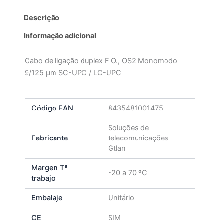
Descrição
Informação adicional
Cabo de ligação duplex F.O., OS2 Monomodo
9/125 μm SC-UPC / LC-UPC
Código EAN
8435481001475
Soluções de
Fabricante
telecomunicações
Gtlan
Margen Tª
-20 a 70 ºC
trabajo
Embalaje
Unitário
CE
SIM