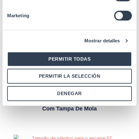
Marketing
Mostrar detalles
Produtos relacionados
PERMITIR TODAS
PERMITIR LA SELECCIÓN
Adaptador de fibra ótica
DENEGAR
Adaptador F.O. Fêmea Para Fêmea FTTH
Monomodo 9/125 Μm SC-APC Singlex,
Com Tampa De Mola