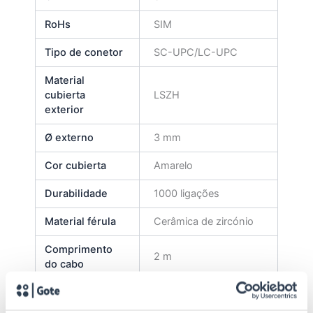
RoHs
SIM
Tipo de conetor
SC-UPC/LC-UPC
Material
cubierta
LSZH
exterior
Ø externo
3 mm
Cor cubierta
Amarelo
Durabilidade
1000 ligações
Material férula
Cerâmica de zircónio
Comprimento
2 m
do cabo
Tipo latiguillo
Duplex