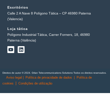
Escritórios
Calle 2 A Nave 8 Polígono Tática – CP 46980 Paterna
(Valencia)
Loja tática
Polígono Industrial Tática, Carrer Forners, 18, 46980
Paterna (Valência)
Y
L
o
i
u
n
t
k
u
e
b
d
Direitos de autor © 2024. Gtlan Telecommunications Solutions Todos os direitos reservados.
e
i
Aviso legal
|
Política de privacidade de dados
|
Política de
n
|
cookies
Condições de utilização
English
(
Inglês
)
Português
Español
(
Espanhol
)