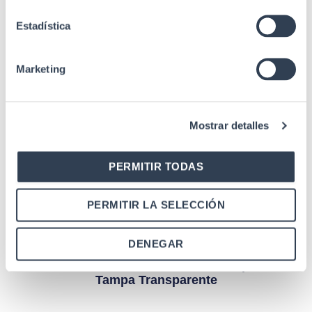
Estadística
Marketing
Mostrar detalles
Produtos relacionados
PERMITIR TODAS
PERMITIR LA SELECCIÓN
Adaptador de fibra ótica
DENEGAR
Adaptador F.O. Fêmea Para Fêmea FTTH
Monomodo 9/125 Μm SC-APC Duplex,
Tampa Transparente