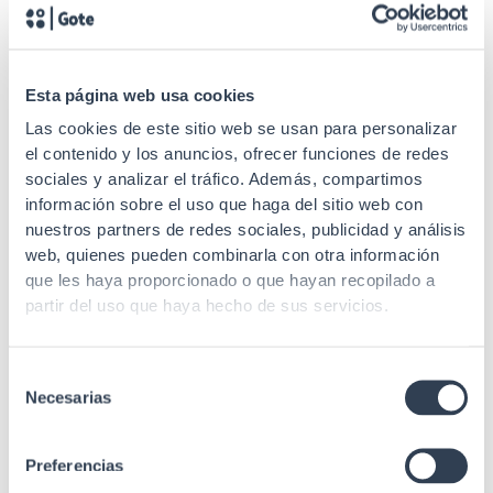
10 m
do cabo
Tipo latiguillo
Simplex
Esta página web usa cookies
Modo único 9/125 µm
Tipo de fibra
G.657.A2
Las cookies de este sitio web se usan para personalizar
el contenido y los anuncios, ofrecer funciones de redes
Curvatura do
sociales y analizar el tráfico. Además, compartimos
rádio min.
10 mm
información sobre el uso que haga del sitio web con
estático
nuestros partners de redes sociales, publicidad y análisis
web, quienes pueden combinarla con otra información
Longitude de
1310/1550 nm
que les haya proporcionado o que hayan recopilado a
onda
partir del uso que haya hecho de sus servicios.
IEC 60332, IEC 60754,
IEC 60793, IEC 61034,
Selección
Estándares
IEC 61754-4, Telcordia
Necesarias
GR-326, Telcordia GR-
de
409
consentimiento
Preferencias