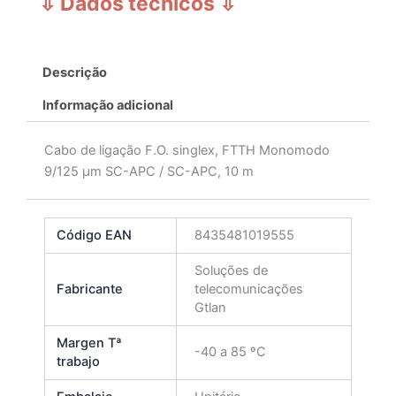
⇩ Dados técnicos
⇩
Descrição
Informação adicional
Cabo de ligação F.O. singlex, FTTH Monomodo
9/125 μm SC-APC / SC-APC, 10 m
Código EAN
8435481019555
Soluções de
Fabricante
telecomunicações
Gtlan
Margen Tª
-40 a 85 ºC
trabajo