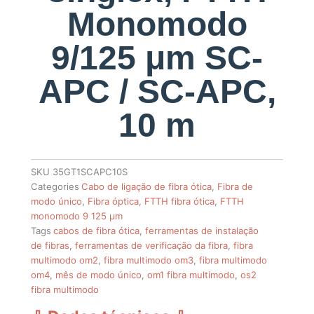
Monomodo
9/125 μm SC-
APC / SC-APC,
10 m
SKU
35GT1SCAPC10S
Categories
Cabo de ligação de fibra ótica
,
Fibra de
modo único
,
Fibra óptica
,
FTTH fibra ótica
,
FTTH
monomodo 9 125 µm
Tags
cabos de fibra ótica
,
ferramentas de instalação
de fibras
,
ferramentas de verificação da fibra
,
fibra
multimodo om2
,
fibra multimodo om3
,
fibra multimodo
om4
,
mês de modo único
,
om1 fibra multimodo
,
os2
fibra multimodo