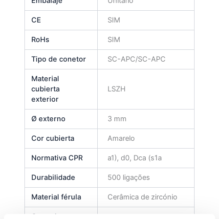
Embalaje
Unitário
CE
SIM
RoHs
SIM
Tipo de conetor
SC-APC/SC-APC
Material
cubierta
LSZH
exterior
Ø externo
3 mm
Cor cubierta
Amarelo
Normativa CPR
a1), d0, Dca (s1a
Durabilidade
500 ligações
Material férula
Cerâmica de zircónio
Comprimento