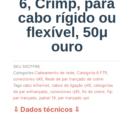
6, Crimp, para
cabo rígido ou
flexível, 50μ
ouro
SKU
50CFFR6
Categories
Cabeamento de rede
,
Categoria 6 FTP
,
conectores rj45
,
Rede de par trançado de cobre
Tags
cabo ethernet
,
cabos de ligação rj45
,
categorias
de par entrançado
,
conectores rj45
,
fio de cobre
,
ftp
par trançado
,
painel 19
,
par trançado upt
⇩ Dados técnicos
⇩