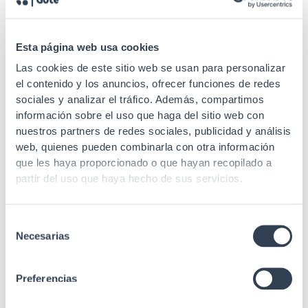
Secção
AWG 24-26
Contactos
8
Esta página web usa cookies
Recubrimiento
50µ ouro
Las cookies de este sitio web se usan para personalizar
el contenido y los anuncios, ofrecer funciones de redes
Material cuerpo
Policarbonato
sociales y analizar el tráfico. Además, compartimos
información sobre el uso que haga del sitio web con
Material de
Bronze fosforoso
nuestros partners de redes sociales, publicidad y análisis
contacto
web, quienes pueden combinarla con otra información
Para utilização com
que les haya proporcionado o que hayan recopilado a
cablagem de bainha
partir del uso que haya hecho de sus servicios.
Especificações
exterior de plástico
com um máximo de 5
mm.
Selección
Necesarias
de
ANSI/TIA/EIA 568.2
consentimiento
Rev. E (Cat.6), IEC
Estándares
60603-7-5, ISO/IEC
Preferencias
11801-1 (Classe E),
UL94-V2