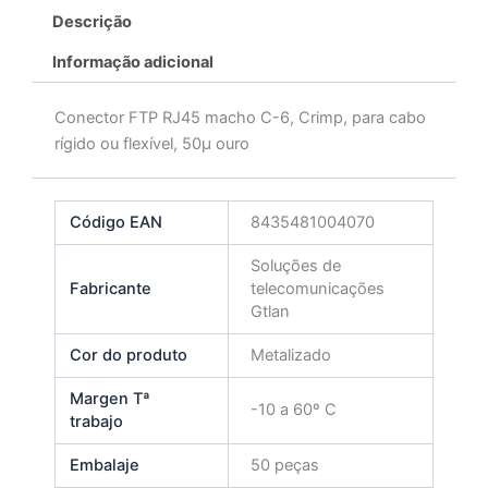
Descrição
Informação adicional
Conector FTP RJ45 macho C-6, Crimp, para cabo
rígido ou flexível, 50μ ouro
Código EAN
8435481004070
Soluções de
Fabricante
telecomunicações
Gtlan
Cor do produto
Metalizado
Margen Tª
-10 a 60º C
trabajo
Embalaje
50 peças