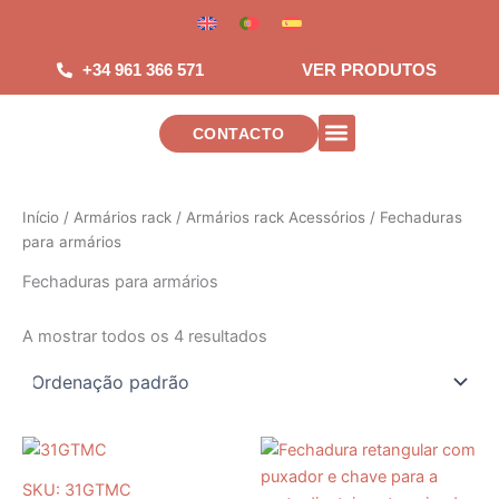
Salta
para
o
+34 961 366 571
VER PRODUTOS
conteúdo
CONTACTO
INSTALACIONES DE TELECOMUNICAC
Início
/
Armários rack
/
Armários rack Acessórios
/ Fechaduras
para armários
Fechaduras para armários
A mostrar todos os 4 resultados
SKU: 31GTMC