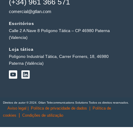
(+34) 961 366 571
comercial@gtlan.com
Escritórios
Calle 2 A Nave 8 Polígono Tática – CP 46980 Paterna
(Valencia)
Loja tática
Polígono Industrial Tática, Carrer Forners, 18, 46980
Paterna (Valência)
Y
L
o
i
u
n
t
k
u
e
b
d
Direitos de autor © 2024. Gtlan Telecommunications Solutions Todos os direitos reservados.
e
i
Aviso legal
|
Política de privacidade de dados
|
Política de
n
|
cookies
Condições de utilização