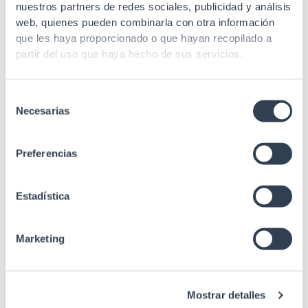
nuestros partners de redes sociales, publicidad y análisis
Lâmina amovível com
web, quienes pueden combinarla con otra información
fechos de plástico
que les haya proporcionado o que hayan recopilado a
Laterales
(fechadura redonda
partir del uso que haya hecho de sus servicios.
opcional)
Cabo de entrada
Inferior / Superior
Selección
Necesarias
de
Vidro temperado de
consentimiento
Porta frontal
5 mm com sistema
de fecho retangular
Preferencias
Passa-cabos
Não
verticais
Estadística
Revestimento em pó
Acabado
de grão fino
Marketing
1 Kit 4 rodízios 1 Kit 4
Acessórios
pés niveladores
Mostrar detalles
Nº ventiladores
Não tem