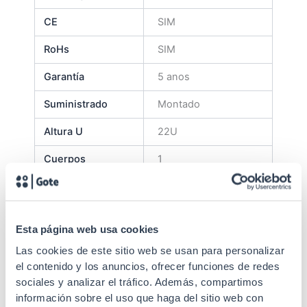
CE
SIM
RoHs
SIM
Garantía
5 anos
Suministrado
Montado
Altura U
22U
Cuerpos
1
Carga máxima
800 kg
4 "Tipo U" de
Perfis de
deslizamento em
Esta página web usa cookies
sujeição
profundidade (2 mm
Las cookies de este sitio web se usan para personalizar
de espessura)
el contenido y los anuncios, ofrecer funciones de redes
sociales y analizar el tráfico. Además, compartimos
Liso com fecho
Porta traseira
información sobre el uso que haga del sitio web con
redondo