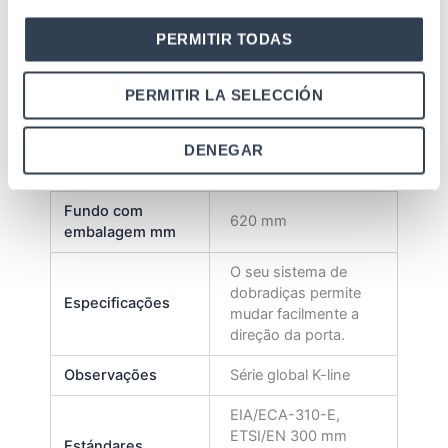
Fundo sem
600 mm
PERMITIR TODAS
embalagem mm
Cubículo com
PERMITIR LA SELECCIÓN
0, 476 m³
palete
Peso sem
DENEGAR
59, 66 kg
embalagem
Fundo com
620 mm
embalagem mm
O seu sistema de
dobradiças permite
Especificações
mudar facilmente a
direção da porta.
Observações
Série global K-line
EIA/ECA-310-E,
ETSI/EN 300 mm
Estándares