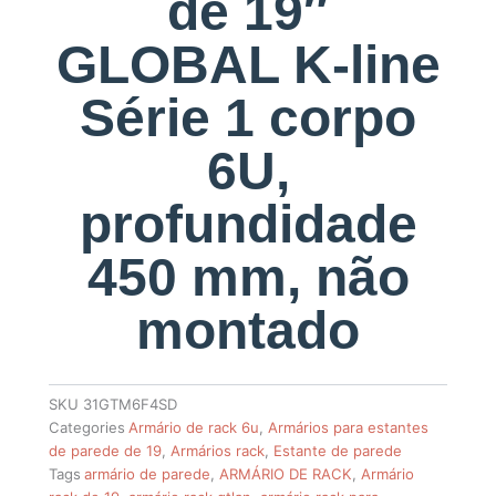
de 19″
GLOBAL K-line
Série 1 corpo
6U,
profundidade
450 mm, não
montado
SKU
31GTM6F4SD
Categories
Armário de rack 6u
,
Armários para estantes
de parede de 19
,
Armários rack
,
Estante de parede
Tags
armário de parede
,
ARMÁRIO DE RACK
,
Armário