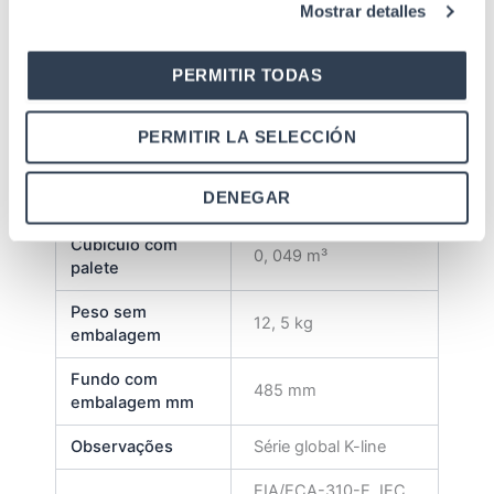
Mostrar detalles
de fecho retangular
Revestimento em pó
PERMITIR TODAS
Acabado
de grão fino
Acessórios
Não incluído
PERMITIR LA SELECCIÓN
Fundo sem
450 mm
DENEGAR
embalagem mm
Cubículo com
0, 049 m³
palete
Peso sem
12, 5 kg
embalagem
Fundo com
485 mm
embalagem mm
Observações
Série global K-line
EIA/ECA-310-E, IEC