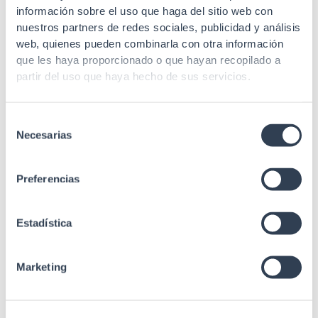
información sobre el uso que haga del sitio web con
Carga máxima
80 kg
nuestros partners de redes sociales, publicidad y análisis
4 "Tipo L" de
web, quienes pueden combinarla con otra información
Perfis de
deslizamento em
que les haya proporcionado o que hayan recopilado a
sujeição
profundidade (2 mm
partir del uso que haya hecho de sus servicios.
de espessura)
Porta traseira
Não
Selección
Necesarias
de
Liso com fixação Drill
consentimiento
Parte trasera
& Go (montagem
com 1 pessoa)
Preferencias
Lâmina amovível com
fechos de plástico
Laterales
Estadística
(fechadura redonda
opcional)
Marketing
Cabo de entrada
Inferior / Superior
Vidro temperado de
Porta frontal
5 mm com sistema