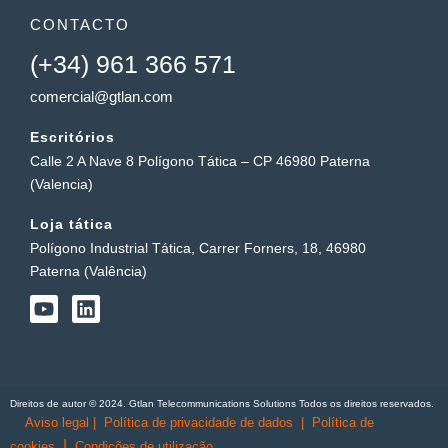
CONTACTO
(+34) 961 366 571
comercial@gtlan.com
Escritórios
Calle 2 A Nave 8 Polígono Tática – CP 46980 Paterna
(Valencia)
Loja tática
Polígono Industrial Tática, Carrer Forners, 18, 46980
Paterna (Valência)
Y
L
o
i
u
n
t
k
u
e
b
d
Direitos de autor © 2024. Gtlan Telecommunications Solutions Todos os direitos reservados.
e
i
Aviso legal
|
Política de privacidade de dados
|
Política de
n
|
cookies
Condições de utilização