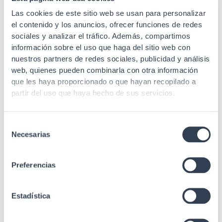
Las cookies de este sitio web se usan para personalizar
Recubrimiento
50µ ouro
el contenido y los anuncios, ofrecer funciones de redes
Conector de
Níquel + Bronze
sociales y analizar el tráfico. Además, compartimos
material
fosforoso 50µ ouro
información sobre el uso que haga del sitio web con
nuestros partners de redes sociales, publicidad y análisis
Longitud
2 m
web, quienes pueden combinarla con otra información
que les haya proporcionado o que hayan recopilado a
ANSI/TIA/EIA 568.2
partir del uso que haya hecho de sus servicios.
Rev. E (Cat.5e), IEC
60332-1-2, IEC
Estándares
60603-7, ISO/IEC
Selección
11801-1 (Classe D),
Necesarias
UL94-V2
de
consentimiento
Preferencias
Estadística