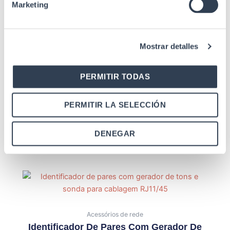
Marketing
Produtos relacionados
Mostrar detalles
PERMITIR TODAS
Acessórios de rede
PERMITIR LA SELECCIÓN
Alicate De Cravar Profissional Para
Cravar BNC RG 58/59/62
DENEGAR
Acessórios de rede
Identificador De Pares Com Gerador De