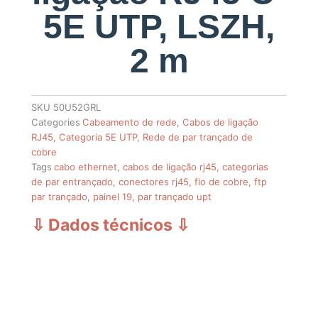
5E UTP, LSZH,
2 m
SKU
50U52GRL
Categories
Cabeamento de rede
,
Cabos de ligação
RJ45
,
Categoria 5E UTP
,
Rede de par trançado de
cobre
Tags
cabo ethernet
,
cabos de ligação rj45
,
categorias
de par entrançado
,
conectores rj45
,
fio de cobre
,
ftp
par trançado
,
painel 19
,
par trançado upt
⇩ Dados técnicos
⇩