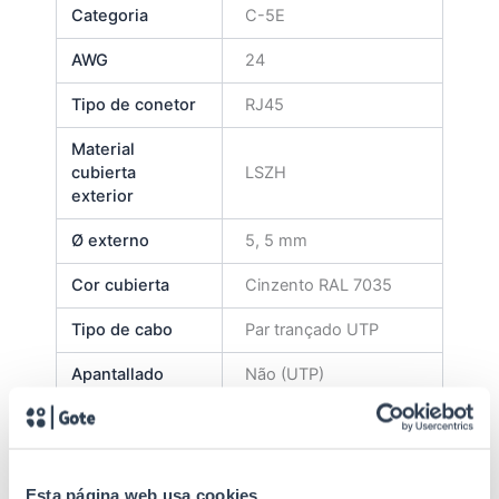
Categoria
C-5E
AWG
24
Tipo de conetor
RJ45
Material
cubierta
LSZH
exterior
Ø externo
5, 5 mm
Cor cubierta
Cinzento RAL 7035
Tipo de cabo
Par trançado UTP
Apantallado
Não (UTP)
Tampa injectada com
Proteção
protetor de flange
Durabilidade
750 ligações
Esta página web usa cookies