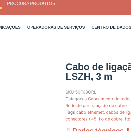
PROCURA PRODUTOS
NICAÇÕES
OPERADORAS DE SERVIÇOS
CENTRO DE DADO
Cabo de ligaç
LSZH, 3 m
SKU
50F63GRL
Categories
Cabeamento de rede
Rede de par trançado de cobre
Tags
cabo ethernet
,
cabos de lig
conectores rj45
,
fio de cobre
,
ftp
⇩ Dados técnicos
⇩