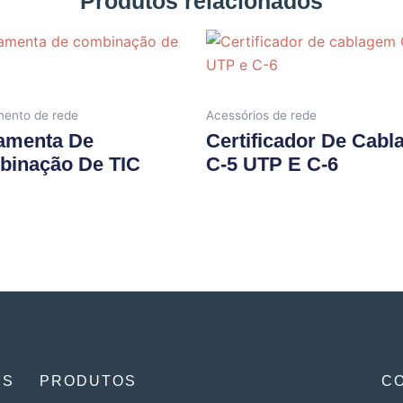
Produtos relacionados
ento de rede
Acessórios de rede
amenta De
Certificador De Cab
inação De TIC
C-5 UTP E C-6
ES
PRODUTOS
C