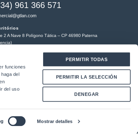
+34) 961 366 571
ercial@gtlan.com
ritórios
le 2 A Nave 8 Polígono Tática – CP 46980 Paterna
lencia)
a tática
PERMITIR TODAS
ígono Industrial Tática, Carrer Forners, 18, 46980
er funciones
erna (Valência)
 haga del
Y
L
PERMITIR LA SELECCIÓN
o
i
den
u
n
r del uso
k
DENEGAR
u
e
b
d
e
i
n
|
ng
Mostrar detalles
 cookies
Condições de utilização