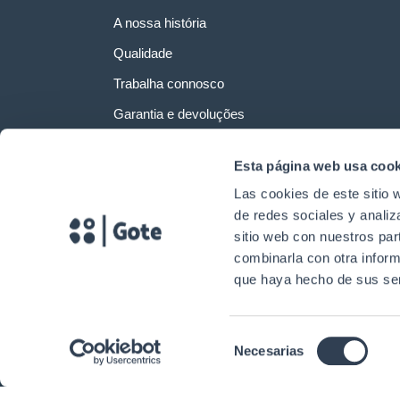
A nossa história
Qualidade
Trabalha connosco
Garantia e devoluções
Esta página web usa cook
Las cookies de este sitio 
de redes sociales y analiz
sitio web con nuestros par
combinarla con otra inform
que haya hecho de sus ser
Selección
Necesarias
Direitos de autor © 2024. Gtlan Telecommunications Solutions Todos os 
de
consentimiento