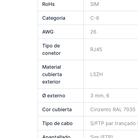
RoHs
SIM
Categoria
C-6
AWG
26
Tipo de
RJ45
conetor
Material
cubierta
LSZH
exterior
Ø externo
3 mm, 6
Cor cubierta
Cinzento RAL 7035
Tipo de cabo
S/FTP par trançado 
Apantallado
Sim (FTP)