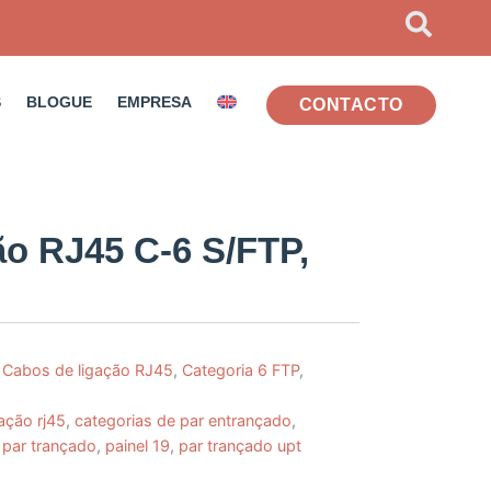
S
BLOGUE
EMPRESA
CONTACTO
ão RJ45 C-6 S/FTP,
,
Cabos de ligação RJ45
,
Categoria 6 FTP
,
ação rj45
,
categorias de par entrançado
,
 par trançado
,
painel 19
,
par trançado upt