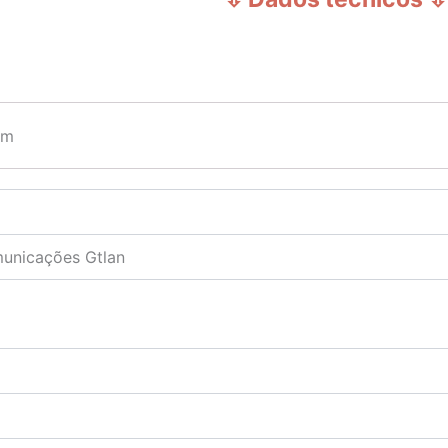
 m
municações Gtlan