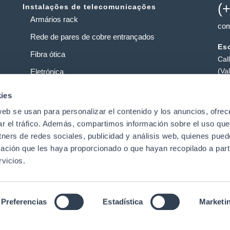
(
Instalações de telecomunicações
Armários rack
com
Rede de pares de cobre entrançados
Esc
Fibra ótica
Cal
(Va
Eletrónica
Loj
Operadoras de Serviços
ies
Pol
web se usan para personalizar el contenido y los anuncios, ofrec
Centros de dados
Pat
ar el tráfico. Además, compartimos información sobre el uso que
tners de redes sociales, publicidad y análisis web, quienes pue
ación que les haya proporcionado o que hayan recopilado a parti
t
vicios.
Preferencias
Estadística
Marketi
Aviso legal
|
Política de privacidade de dados
|
Política de
direitos reservados.