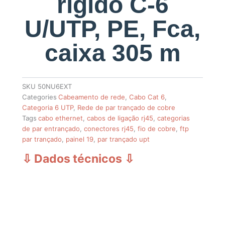
rígido C-6
U/UTP, PE, Fca,
caixa 305 m
SKU
50NU6EXT
Categories
Cabeamento de rede
,
Cabo Cat 6
,
Categoria 6 UTP
,
Rede de par trançado de cobre
Tags
cabo ethernet
,
cabos de ligação rj45
,
categorias
de par entrançado
,
conectores rj45
,
fio de cobre
,
ftp
par trançado
,
painel 19
,
par trançado upt
⇩ Dados técnicos
⇩