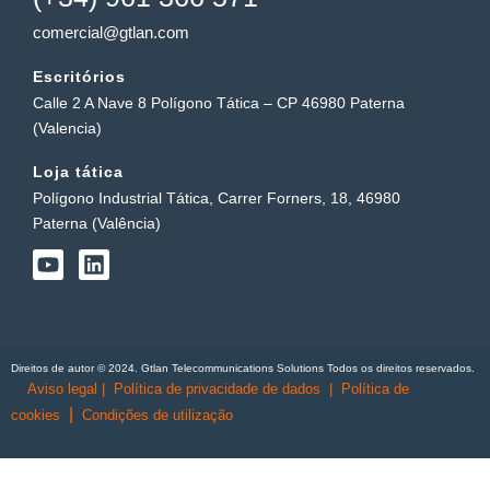
comercial@gtlan.com
Escritórios
Calle 2 A Nave 8 Polígono Tática – CP 46980 Paterna
(Valencia)
Loja tática
Polígono Industrial Tática, Carrer Forners, 18, 46980
Paterna (Valência)
Y
L
o
i
u
n
t
k
u
e
b
d
Direitos de autor © 2024. Gtlan Telecommunications Solutions Todos os direitos reservados.
e
i
Aviso legal
|
Política de privacidade de dados
|
Política de
n
|
cookies
Condições de utilização
English
(
Inglês
)
Português