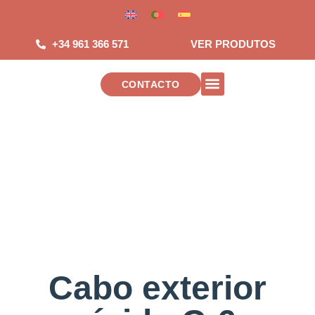
Salta
para
o
+34 961 366 571
VER PRODUTOS
conteúdo
CONTACTO
INSTALACIONES DE TELECOMUNICAC
Cabo exterior