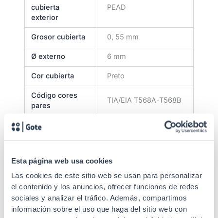
cubierta
PEAD
exterior
Grosor cubierta
0, 55 mm
Ø externo
6 mm
Cor cubierta
Preto
Código cores
TIA/EIA T568A-T568B
pares
Máxima
250 Mhz
frequência
Normativa CPR
Fca
Esta página web usa cookies
Tipo de cabo
Exterior rígido
Las cookies de este sitio web se usan para personalizar
el contenido y los anuncios, ofrecer funciones de redes
Apantallado
Não (UTP)
sociales y analizar el tráfico. Además, compartimos
información sobre el uso que haga del sitio web con
Cobre
1