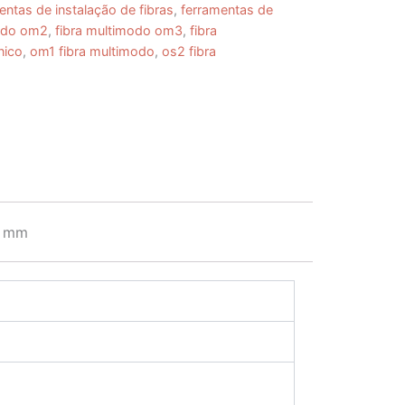
entas de instalação de fibras
,
ferramentas de
modo om2
,
fibra multimodo om3
,
fibra
nico
,
om1 fibra multimodo
,
os2 fibra
3 mm