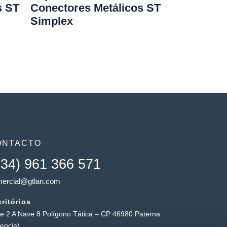
s ST
Conectores Metálicos ST
Simplex
ONTACTO
+34) 961 366 571
ercial@gtlan.com
ritórios
le 2 A Nave 8 Polígono Tática – CP 46980 Paterna
lencia)