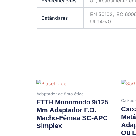
Especificações
a1., Acabamento em 
EN 50102, IEC 6006
Estándares
UL94-V0
Adaptador de fibra ótica
Caixas 
FTTH Monomodo 9/125
Caix
Μm Adaptador F.O.
Metá
Macho-Fêmea SC-APC
Adap
Simplex
Ou L