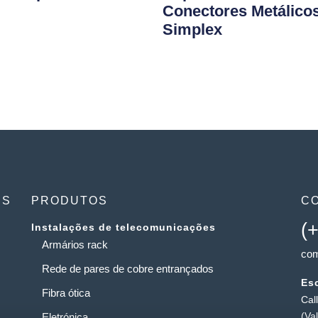
Conectores Metálico
Simplex
ES
PRODUTOS
C
(
Instalações de telecomunicações
Armários rack
com
Rede de pares de cobre entrançados
Esc
Fibra ótica
Cal
(Va
Eletrónica