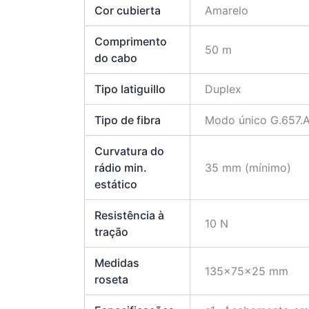
Cor cubierta
Amarelo
Comprimento
50 m
do cabo
Tipo latiguillo
Duplex
Tipo de fibra
Modo único G.657.
Curvatura do
rádio min.
35 mm (mínimo)
estático
Resistência à
10 N
tração
Medidas
135x75x25 mm
roseta