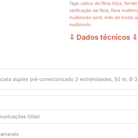
Tags
cabos de fibra ótica
,
ferram
verificação da fibra
,
fibra multi
multimodo om4
,
mês de modo ú
multimodo
⇩ Dados técnicos
⇩
ascata duplex pré-conectorizado 2 extremidades, 50 m, Ø 
municações Gtlan
 amarelo