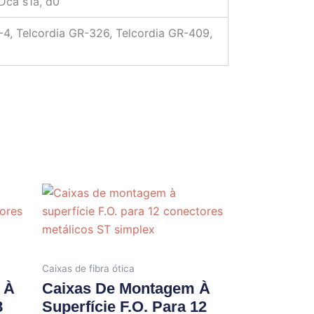
Dca s1a, d0
4, Telcordia GR-326, Telcordia GR-409,
Caixas de fibra ótica
 À
Caixas De Montagem À
8
Superfície F.O. Para 12