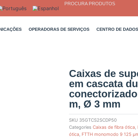
PROCURA PRODUTOS
NICAÇÕES
OPERADORAS DE SERVIÇOS
CENTRO DE DADO
Caixas de supe
em cascata du
conectorizado
m, Ø 3 mm
SKU
35GTCS2SCDP50
Categories
Caixas de fibra ótica
,
ótica
,
FTTH monomodo 9 125 µ