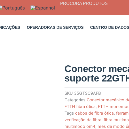
PROCURA PRODUTOS
NICAÇÕES
OPERADORAS DE SERVIÇOS
CENTRO DE DADO
Conector mecâ
suporte 22G
SKU
35GTSC9AFB
Categories
Conector mecânico de 
FTTH fibra ótica
,
FTTH monomod
Tags
cabos de fibra ótica
,
ferram
verificação da fibra
,
fibra multi
multimodo om4
,
mês de modo ú