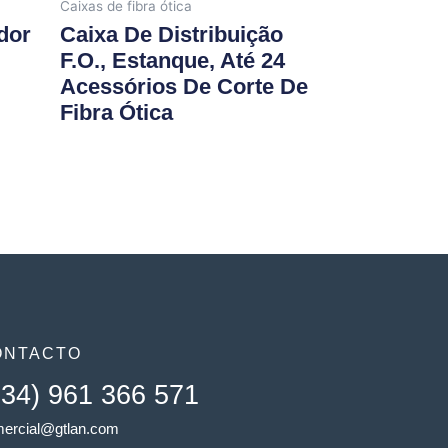
Caixas de fibra ótica
dor
Caixa De Distribuição
F.O., Estanque, Até 24
Acessórios De Corte De
Fibra Ótica
ONTACTO
+34) 961 366 571
ercial@gtlan.com