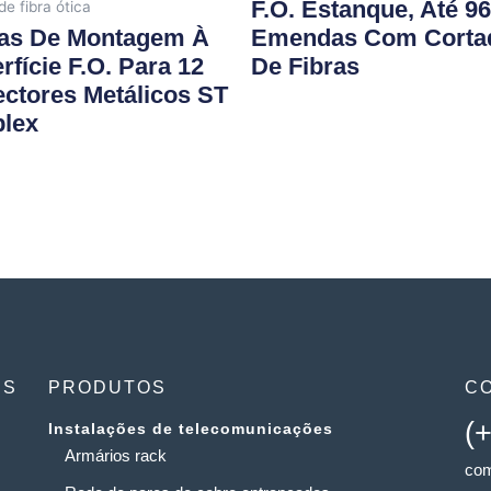
F.O. Estanque, Até 96
de fibra ótica
as De Montagem À
Emendas Com Corta
rfície F.O. Para 12
De Fibras
ctores Metálicos ST
lex
ES
PRODUTOS
C
(
Instalações de telecomunicações
Armários rack
com