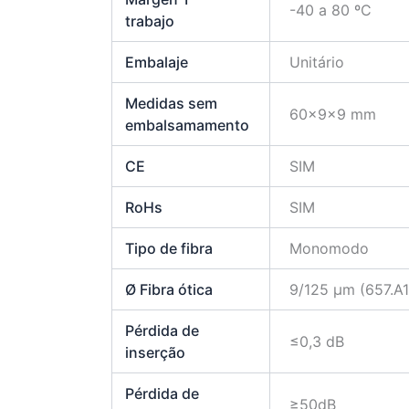
-40 a 80 ºC
trabajo
Embalaje
Unitário
Medidas sem
60x9x9 mm
embalsamamento
CE
SIM
RoHs
SIM
Tipo de fibra
Monomodo
Ø Fibra ótica
9/125 μm (657.A
Pérdida de
≤0,3 dB
inserção
Pérdida de
≥50dB