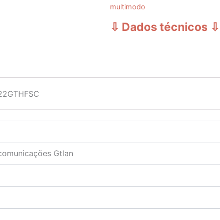
multimodo
⇩ Dados técnicos
⇩
e 22GTHFSC
ecomunicações Gtlan