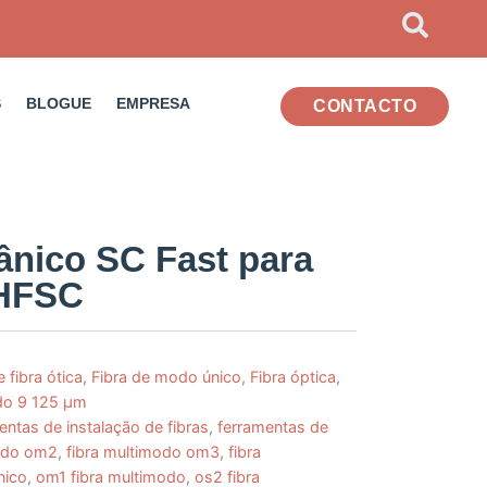
S
BLOGUE
EMPRESA
CONTACTO
nico SC Fast para
THFSC
fibra ótica
,
Fibra de modo único
,
Fibra óptica
,
o 9 125 µm
entas de instalação de fibras
,
ferramentas de
modo om2
,
fibra multimodo om3
,
fibra
nico
,
om1 fibra multimodo
,
os2 fibra