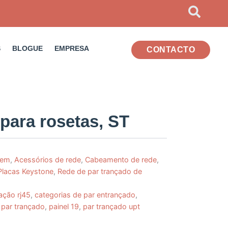
S
BLOGUE
EMPRESA
CONTACTO
para rosetas, ST
gem
,
Acessórios de rede
,
Cabeamento de rede
,
Placas Keystone
,
Rede de par trançado de
ação rj45
,
categorias de par entrançado
,
 par trançado
,
painel 19
,
par trançado upt