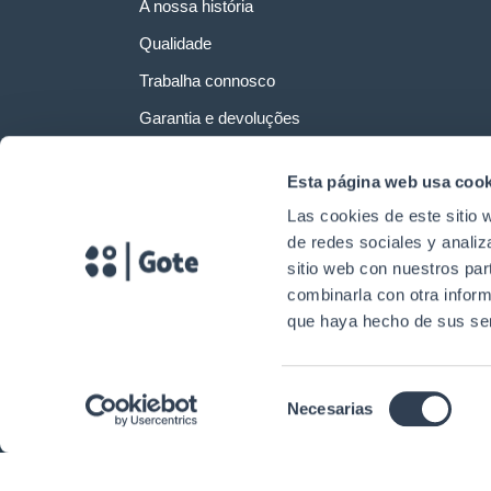
A nossa história
Qualidade
Trabalha connosco
Garantia e devoluções
Esta página web usa cook
Las cookies de este sitio 
de redes sociales y analiz
sitio web con nuestros par
combinarla con otra inform
que haya hecho de sus ser
Selección
Necesarias
Direitos de autor © 2024. Gtlan Telecommunications Solutions Todos os 
de
consentimiento