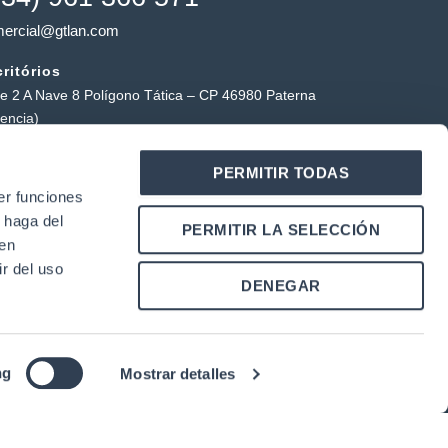
ercial@gtlan.com
ritórios
le 2 A Nave 8 Polígono Tática – CP 46980 Paterna
lencia)
a tática
PERMITIR TODAS
ígono Industrial Tática, Carrer Forners, 18, 46980
er funciones
erna (Valência)
 haga del
Y
L
PERMITIR LA SELECCIÓN
o
i
den
u
n
r del uso
k
DENEGAR
u
e
b
d
e
i
n
|
ng
Mostrar detalles
 cookies
Condições de utilização