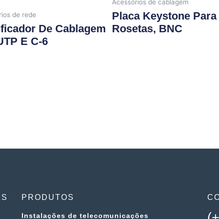
Acessórios de cablagem
Placa Keystone Para
ios de rede
ificador De Cablagem
Rosetas, BNC
UTP E C-6
ES
PRODUTOS
C
(
Instalações de telecomunicações