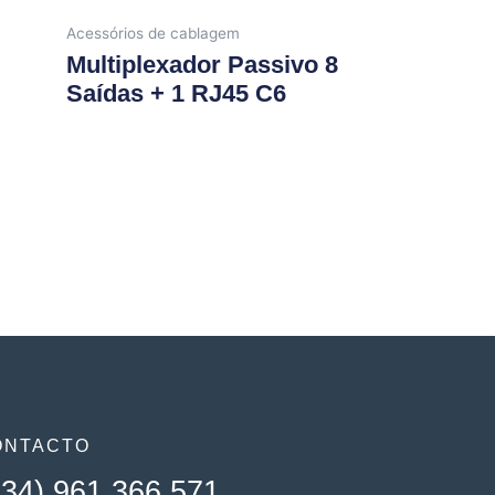
Acessórios de cablagem
Multiplexador Passivo 8
Saídas + 1 RJ45 C6
ONTACTO
+34) 961 366 571