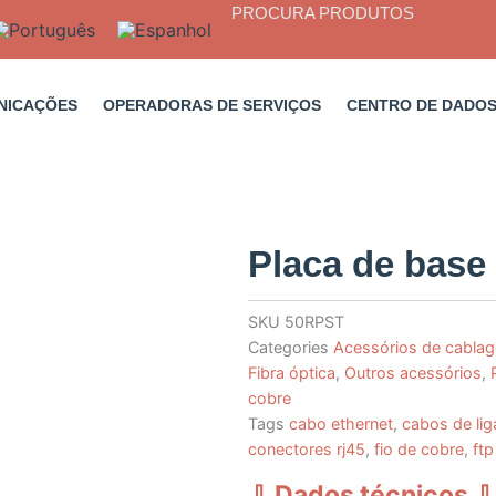
PROCURA PRODUTOS
NICAÇÕES
OPERADORAS DE SERVIÇOS
CENTRO DE DADO
Placa de base 
SKU
50RPST
Categories
Acessórios de cabla
Fibra óptica
,
Outros acessórios
,
cobre
Tags
cabo ethernet
,
cabos de lig
conectores rj45
,
fio de cobre
,
ftp
⇩ Dados técnicos
⇩