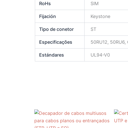
RoHs
SIM
Fijación
Keystone
Tipo de conetor
ST
Especificações
50RU12, 50RU6, 
Estándares
UL94-V0