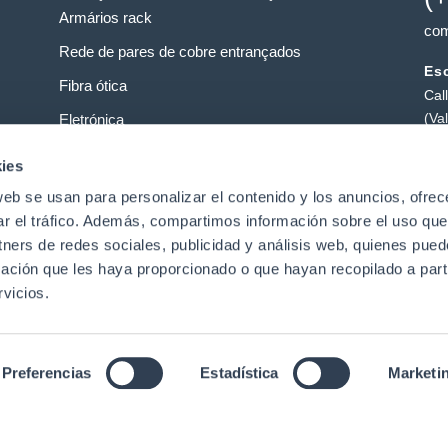
Armários rack
com
Rede de pares de cobre entrançados
Esc
Fibra ótica
Cal
(Va
Eletrónica
Loj
Operadoras de Serviços
ies
Pol
web se usan para personalizar el contenido y los anuncios, ofrec
Centros de dados
Pat
ar el tráfico. Además, compartimos información sobre el uso que
tners de redes sociales, publicidad y análisis web, quienes pue
ación que les haya proporcionado o que hayan recopilado a parti
t
vicios.
Preferencias
Estadística
Marketi
Aviso legal
|
Política de privacidade de dados
|
Política de
direitos reservados.
English
(
Inglês
)
Português
Español
(
Espanhol
)