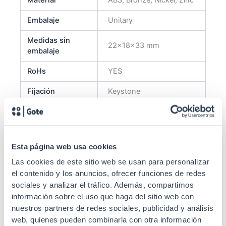
Material
ABS, Bronze, Nickel, Zinc
Embalaje
Unitary
Medidas sin
22x18x33 mm
embalaje
RoHs
YES
Fijación
Keystone
Tipo conector
ST
50RU12, 50RU6,
Compatible with the
Esta página web usa cookies
Especificaciones
following rosettes:
Las cookies de este sitio web se usan para personalizar
50RU2
el contenido y los anuncios, ofrecer funciones de redes
Estándares
UL94-V0
sociales y analizar el tráfico. Además, compartimos
información sobre el uso que haga del sitio web con
nuestros partners de redes sociales, publicidad y análisis
web, quienes pueden combinarla con otra información