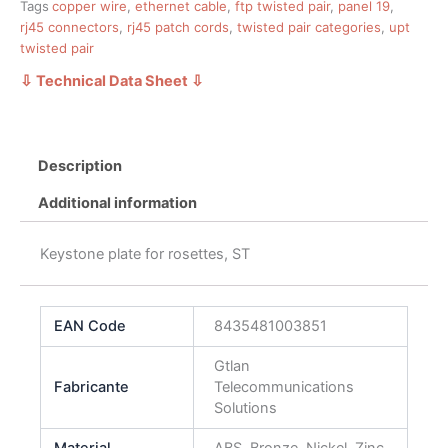
Tags
copper wire
,
ethernet cable
,
ftp twisted pair
,
panel 19
,
rj45 connectors
,
rj45 patch cords
,
twisted pair categories
,
upt
twisted pair
⇩ Technical Data Sheet
⇩
Description
Additional information
Keystone plate for rosettes, ST
EAN Code
8435481003851
Gtlan
Fabricante
Telecommunications
Solutions