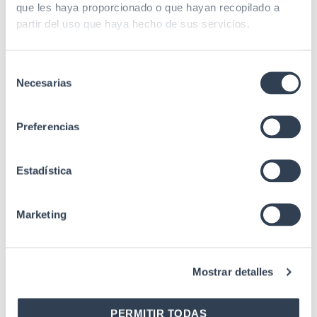
que les haya proporcionado o que hayan recopilado a
partir del uso que haya hecho de sus servicios.
Related products
Selección
Necesarias
de
Inserters
consentimiento
Professional insertion/cutting tool for IDC contacts type 110
Preferencias
Estadística
Fiber Optics
Keystone plate for rosettes, BNC
Marketing
Mostrar detalles
Fiber Optics
DIN rail bracket for RJ45 connector
PERMITIR TODAS