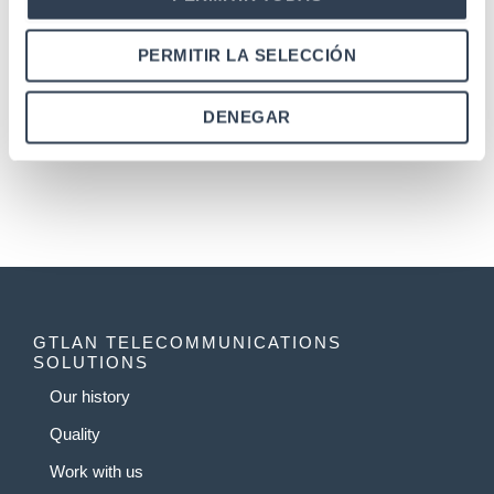
PERMITIR LA SELECCIÓN
Fiber Optics
Passive multiplexer 8 outlets + 1 RJ45 C6
DENEGAR
GTLAN TELECOMMUNICATIONS
SOLUTIONS
Our history
Quality
Work with us