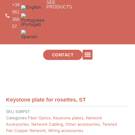
SEE
Skip
+34
PRODUCTS
to
961
content
366
57
CONTACT
TELECOMMUNICATIONS INSTALLATIONS
Keystone plate for rosettes, ST
SKU
50RPST
Categories
Fiber Optics
,
Keystone plates
,
Network
Accessories
,
Network Cabling
,
Other accessories
,
Twisted
Pair Copper Network
,
Wiring accessories