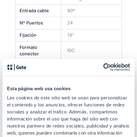
Entrada cable
90º
Nº Puertos
24
Fijación
19"
Formato
IDC
conector
Tipo conector
RJ45
Tipo de cable
Rigid
Esta página web usa cookies
Apantallado
No (UTP)
Las cookies de este sitio web se usan para personalizar
Durabilidad
750 connections
el contenido y los anuncios, ofrecer funciones de redes
sociales y analizar el tráfico. Además, compartimos
Conexión
110
información sobre el uso que haga del sitio web con
nuestros partners de redes sociales, publicidad y análisis
Sección
AWG 22-26
web, quienes pueden combinarla con otra información