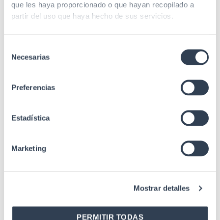
Recubrimiento
50µ gold
que les haya proporcionado o que hayan recopilado a
partir del uso que haya hecho de sus servicios.
5 mm, high quality
Material panel
cold rolled, of 1, SPCC
steel
Selección
Necesarias
de
Material
Phosphor bronze
consentimiento
contacto
Preferencias
Material IDC
Polycarbonate
ANSI/TIA/EIA 568.2
Estadística
Rev. E (Cat.5e),
EIA/ECA-310-E, IEC
60297-3-100, IEC
Marketing
Estándares
60603-7-2, ISO/IEC
11801-1 (Class D),
UL1863, UL94-V0,
UL94-V2
Mostrar detalles
PERMITIR TODAS