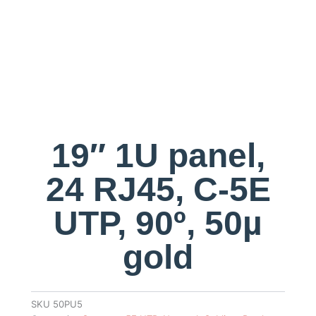
19″ 1U panel,
24 RJ45, C-5E
UTP, 90º, 50µ
gold
SKU
50PU5