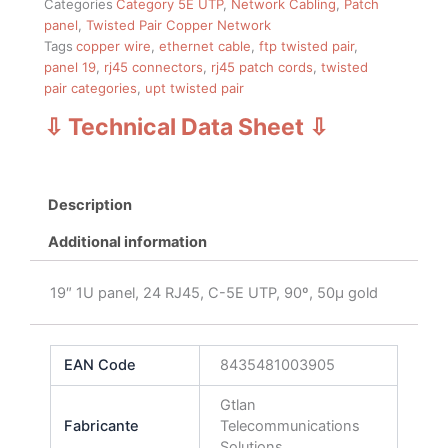
Categories
Category 5E UTP
,
Network Cabling
,
Patch
panel
,
Twisted Pair Copper Network
Tags
copper wire
,
ethernet cable
,
ftp twisted pair
,
panel 19
,
rj45 connectors
,
rj45 patch cords
,
twisted
pair categories
,
upt twisted pair
⇩ Technical Data Sheet
⇩
Description
Additional information
19″ 1U panel, 24 RJ45, C-5E UTP, 90º, 50µ gold
EAN Code
8435481003905
Gtlan
Fabricante
Telecommunications
Solutions