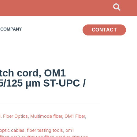
COMPANY
CONTACT
atch cord, OM1
5/125 μm ST-UPC /
d
,
Fiber Optics
,
Multimode fiber
,
OM1 Fiber
,
 optic cables
,
fiber testing tools
,
om1