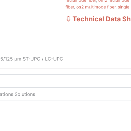
multimode fiber
,
om2 multimode f
fiber
,
os2 multimode fiber
,
single
⇩ Technical Data S
2.5/125 μm ST-UPC / LC-UPC
tions Solutions