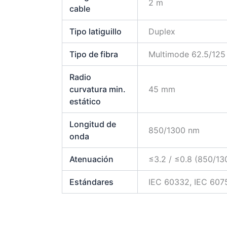
2 m
cable
Tipo latiguillo
Duplex
Tipo de fibra
Multimode 62.5/12
Radio
curvatura min.
45 mm
estático
Longitud de
850/1300 nm
onda
Atenuación
≤3.2 / ≤0.8 (850/1
Estándares
IEC 60332, IEC 6075