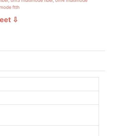
iber
,
om3 multimode fiber
,
om4 multimode
 mode ftth
heet
⇩