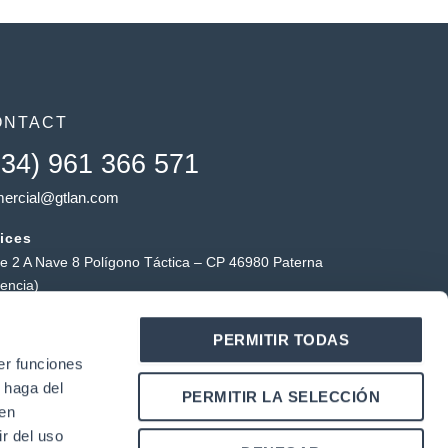
ONTACT
+34) 961 366 571
ercial@gtlan.com
ices
le 2 A Nave 8 Polígono Táctica – CP 46980 Paterna
lencia)
ctical warehouse
PERMITIR TODAS
ígono Industrial Táctica, Carrer Forners, 18, 46980
er funciones
erna (Valencia)
 haga del
Y
L
PERMITIR LA SELECCIÓN
o
i
den
u
n
r del uso