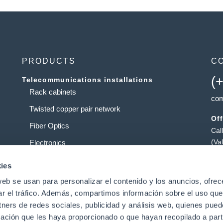
PRODUCTS
C
(
Telecommunications installations
Rack cabinets
com
Twisted copper pair network
Off
Fiber Optics
Cal
(Va
Electronics
Ta
Service providers
ies
Pol
web se usan para personalizar el contenido y los anuncios, ofrec
Data centers
Pat
ar el tráfico. Además, compartimos información sobre el uso que
tners de redes sociales, publicidad y análisis web, quienes pue
ación que les haya proporcionado o que hayan recopilado a parti