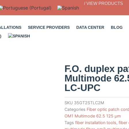
/ VIEW PRODUCTS
ALLATIONS
SERVICE PROVIDERS
DATA CENTER
BLOG
F.O. duplex p
Multimode 62.
LC-UPC
SKU
35GT2STLC2M
Categories
Fiber optic patch cor
OM1 Multimode 62.5 125 µm
Tags
fiber installation tools
,
fiber