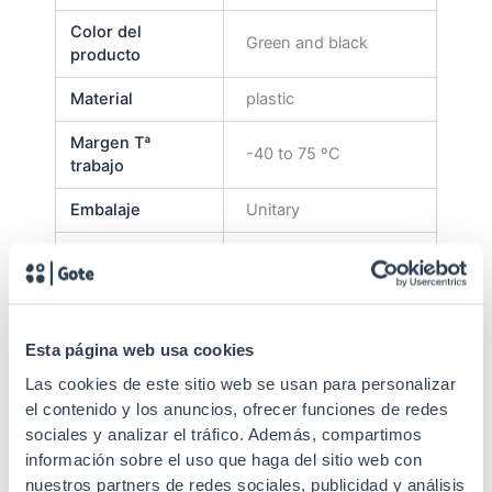
Color del
Green and black
producto
Material
plastic
Margen Tª
-40 to 75 ºC
trabajo
Embalaje
Unitary
Medidas sin
60x9x9 mm
embalaje
CE
YES
Esta página web usa cookies
RoHs
YES
Las cookies de este sitio web se usan para personalizar
Tipo de fibra
Single-mode
el contenido y los anuncios, ofrecer funciones de redes
sociales y analizar el tráfico. Además, compartimos
9/125 μm (657.A1 –
información sobre el uso que haga del sitio web con
Ø Fibra óptica
657.A2) APC
nuestros partners de redes sociales, publicidad y análisis