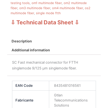
testing tools
,
om1 multimode fiber
,
om2 multimode
fiber
,
om3 multimode fiber
,
om4 multimode fiber
,
os2
multimode fiber
,
single mode ftth
⇩ Technical Data Sheet
⇩
Description
Additional information
SC Fast mechanical connector for FTTH
singlemode 9/125 μm singlemode fiber.
EAN Code
8435481016561
Gtlan
Fabricante
Telecommunications
Solutions