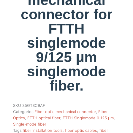
mechanical
connector for
FTTH
singlemode
9/125 μm
singlemode
fiber.
SKU
35GTSC9AF
Categories
Fiber optic mechanical connector
,
Fiber
Optics
,
FTTH optical fiber
,
FTTH Singlemode 9 125 µm
,
Single-mode fiber
Tags
fiber installation tools
,
fiber optic cables
,
fiber