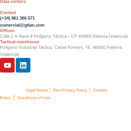
Data centers
Contact
(+34) 961 366 571
comercial@gtlan.com
Offices
Calle 2 A Nave 8 Polígono Táctica – CP 46980 Paterna (Valencia)
Tactical warehouse
Polígono Industrial Táctica, Carrer Forners, 18, 46980 Paterna
(Valencia)
Y
L
o
i
u
n
t
k
Copyright © 2024. Gtlan Telecommunications Solutions All rights
u
e
reserved.
Legal Notice
|
Data Privacy Policy
|
Cookies
b
d
|
Policy
Conditions of Use
e
i
n
English
Português
(
Portuguese (Portugal)
)
Español
(
Spanish
)