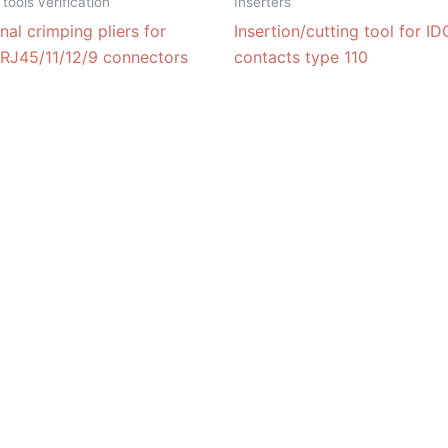
 tools verification
Inserters
nal crimping pliers for
Insertion/cutting tool for ID
 RJ45/11/12/9 connectors
contacts type 110