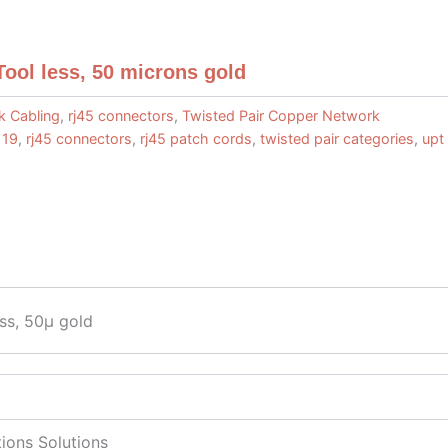
ool less, 50 microns gold
k Cabling
,
rj45 connectors
,
Twisted Pair Copper Network
 19
,
rj45 connectors
,
rj45 patch cords
,
twisted pair categories
,
upt
ss, 50μ gold
ions Solutions