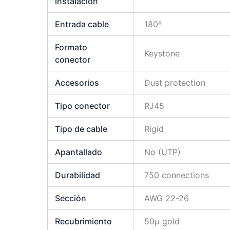
instalación
Entrada cable
180º
Formato
Keystone
conector
Accesorios
Dust protection
Tipo conector
RJ45
Tipo de cable
Rigid
Apantallado
No (UTP)
Durabilidad
750 connections
Sección
AWG 22-26
Recubrimiento
50µ gold