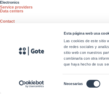
Electronics
Service providers
Data centers
Contact
(+34) 961 366 571
comercial@gtlan.com
Esta página web usa cook
Offices
Las cookies de este sitio 
Calle 2 A Nave 8 Polígono Táctica – CP 46980 Paterna (Va
de redes sociales y analiz
Tactical warehouse
Polígono Industrial Táctica, Carrer Forners, 18, 46980 Pate
sitio web con nuestros par
Y
L
combinarla con otra inform
o
i
que haya hecho de sus ser
u
n
t
k
Copyright © 2024. Gtlan Telecommunications Solutions A
Selección
u
e
Necesarias
de
b
d
consentimiento
e
i
Eng
n