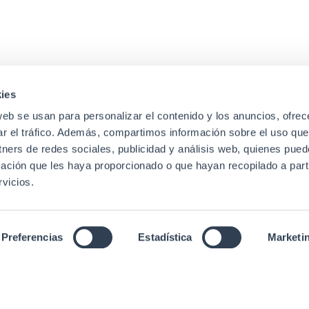
ies
web se usan para personalizar el contenido y los anuncios, ofrec
lencia)
ar el tráfico. Además, compartimos información sobre el uso que
rna (Valencia)
tners de redes sociales, publicidad y análisis web, quienes pue
ación que les haya proporcionado o que hayan recopilado a parti
vicios.
ll rights reserved.
Legal Notice
|
Data Privacy Policy
|
Cookies P
Preferencias
Estadística
Marketi
lish
Português
(
Portuguese (Portugal)
)
Español
(
Spa