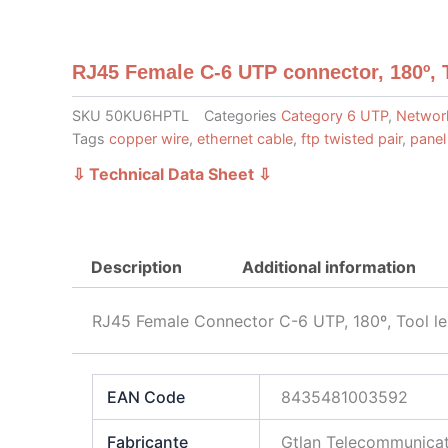
RJ45 Female C-6 UTP connector, 180º, T
SKU
50KU6HPTL
Categories
Category 6 UTP
,
Networ
Tags
copper wire
,
ethernet cable
,
ftp twisted pair
,
panel
⇩ Technical Data Sheet
⇩
Description
Additional information
RJ45 Female Connector C-6 UTP, 180º, Tool le
EAN Code
8435481003592
Fabricante
Gtlan Telecommunicat