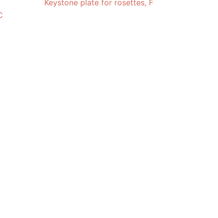
Keystone plate for rosettes, F
C