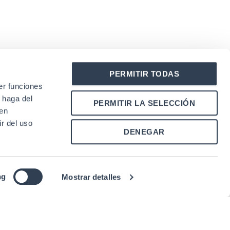
PERMITIR TODAS
er funciones
 haga del
PERMITIR LA SELECCIÓN
den
r del uso
DENEGAR
|
olicy
Conditions of Use
ng
Mostrar detalles
nish
)