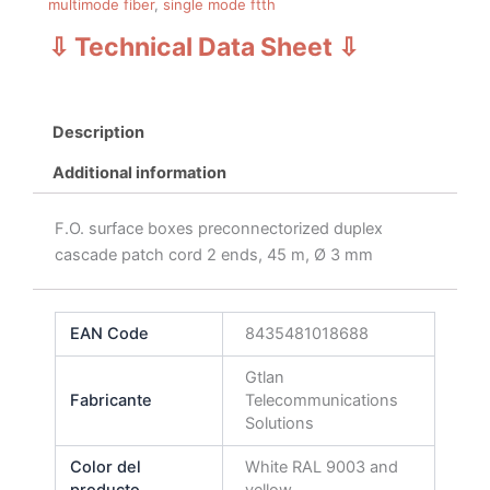
multimode fiber
,
single mode ftth
⇩ Technical Data Sheet
⇩
Description
Additional information
F.O. surface boxes preconnectorized duplex
cascade patch cord 2 ends, 45 m, Ø 3 mm
EAN Code
8435481018688
Gtlan
Fabricante
Telecommunications
Solutions
Color del
White RAL 9003 and
producto
yellow