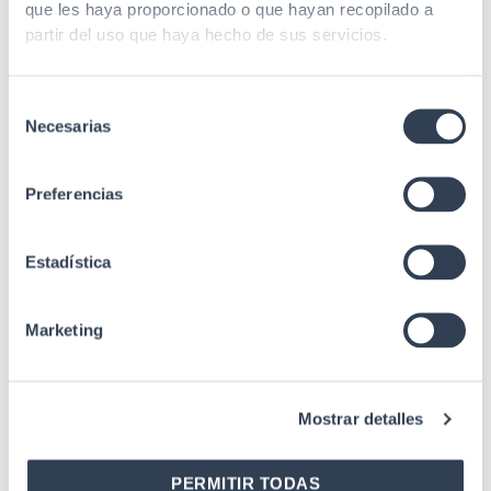
Radio curvatura
que les haya proporcionado o que hayan recopilado a
35 mm (minimum)
min. estático
partir del uso que haya hecho de sus servicios.
Resistencia a la
10 N
tracción
Selección
Necesarias
de
Medidas roseta
135x75x25 mm
consentimiento
a1., Cascade
Preferencias
termination. Easy
Especificaciones
opening box. Good
durability. CPR Cable
Estadística
Dca s1a, d0
EN 50102, IEC
Marketing
60068-2-2, IEC
60529, IEC 60793,
Estándares
IEC 61300 mm-2, IEC
61754-4, Telcordia
Mostrar detalles
GR-326, Telcordia
GR-409, UL94-V0
PERMITIR TODAS