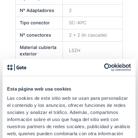
Nº Adaptadores
2
Tipo conector
SC-APC
Nº conectores
2 + 2 (in cascade)
Material cubierta
LSZH
exterior
Ø externo
3 mm
Color cubierta
Yellow
Esta página web usa cookies
Longitud del
45 m
cable
Las cookies de este sitio web se usan para personalizar
el contenido y los anuncios, ofrecer funciones de redes
Tipo latiguillo
Duplex
sociales y analizar el tráfico. Además, compartimos
información sobre el uso que haga del sitio web con
Single-mode 9/125
Tipo de fibra
nuestros partners de redes sociales, publicidad y análisis
G.657.A2
web, quienes pueden combinarla con otra información