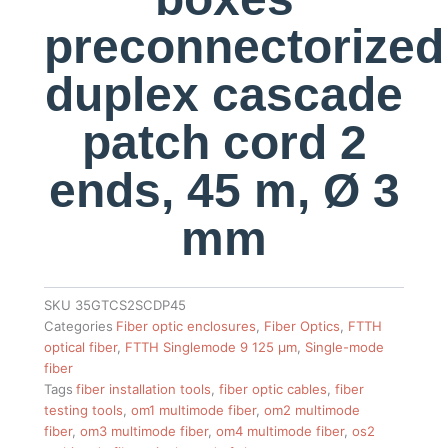
preconnectorized
duplex cascade
patch cord 2
ends, 45 m, Ø 3
mm
SKU
35GTCS2SCDP45
Categories
Fiber optic enclosures
,
Fiber Optics
,
FTTH
optical fiber
,
FTTH Singlemode 9 125 µm
,
Single-mode
fiber
Tags
fiber installation tools
,
fiber optic cables
,
fiber
testing tools
,
om1 multimode fiber
,
om2 multimode
fiber
,
om3 multimode fiber
,
om4 multimode fiber
,
os2