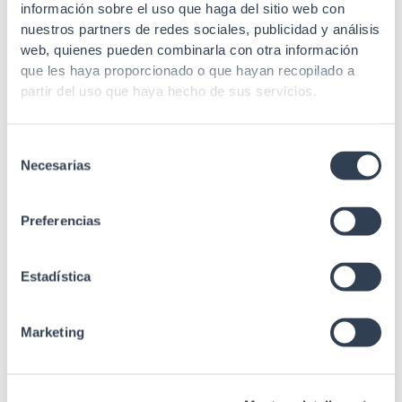
Margen Tª
información sobre el uso que haga del sitio web con
-40 to 80 ºC
almacenamiento
nuestros partners de redes sociales, publicidad y análisis
web, quienes pueden combinarla con otra información
Pérdida de
≤0.2 dB
que les haya proporcionado o que hayan recopilado a
inserción
partir del uso que haya hecho de sus servicios.
Pérdida de
≥60 dB
retorno
Selección
Necesarias
Tensión en
de
50 N
funcionamiento
consentimiento
Preferencias
Resistencia al
1000 N / 100 mm
aplastamiento
Estadística
Radio curvatura
10 x Ø
min. estático
Radio curvatura
Marketing
20 x Ø
min. dinámico
1310 nm ≤0.36 dB/km
Atenuación