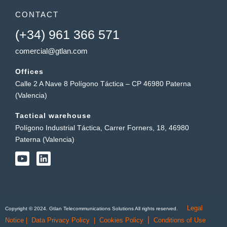
CONTACT
(+34) 961 366 571
comercial@gtlan.com
Offices
Calle 2 A Nave 8 Polígono Táctica – CP 46980 Paterna
(Valencia)
Tactical warehouse
Polígono Industrial Táctica, Carrer Forners, 18, 46980
Paterna (Valencia)
Y
L
o
i
u
n
t
k
u
e
b
d
Legal
e
i
Copyright © 2024. Gtlan Telecommunications Solutions All rights reserved.
n
|
Notice
|
Data Privacy Policy
|
Cookies Policy
Conditions of Use