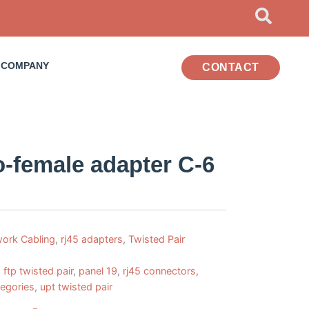
COMPANY
CONTACT
o-female adapter C-6
ork Cabling
,
rj45 adapters
,
Twisted Pair
,
ftp twisted pair
,
panel 19
,
rj45 connectors
,
tegories
,
upt twisted pair