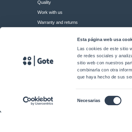
Quality
Work with us
Warranty and returns
Esta página web usa cook
Las cookies de este sitio 
de redes sociales y analiz
sitio web con nuestros par
combinarla con otra inform
que haya hecho de sus ser
Selección
Necesarias
Copyright © 2024. Gtlan Telecommunications Solutions All rights reserv
de
consentimiento
Eng