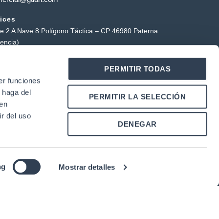
ices
le 2 A Nave 8 Polígono Táctica – CP 46980 Paterna
lencia)
ctical warehouse
PERMITIR TODAS
ígono Industrial Táctica, Carrer Forners, 18, 46980
er funciones
erna (Valencia)
 haga del
Y
L
PERMITIR LA SELECCIÓN
o
i
den
u
n
r del uso
k
DENEGAR
u
e
b
d
e
i
n
ng
Mostrar detalles
panish
)