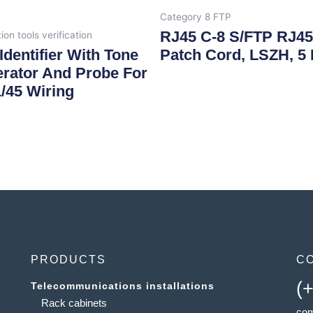
Category 8 FTP
RJ45 C-8 S/FTP RJ45
tion tools verification
Identifier With Tone
Patch Cord, LSZH, 5
rator And Probe For
/45 Wiring
PRODUCTS
C
(
Telecommunications installations
Rack cabinets
com