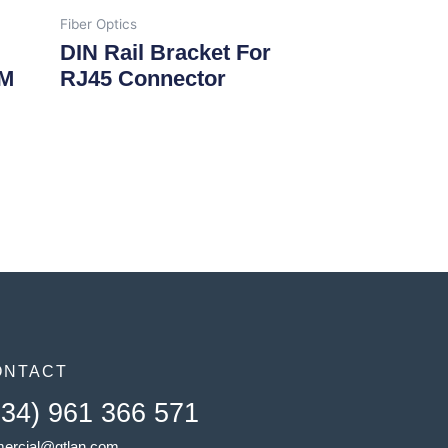
Fiber Optics
DIN Rail Bracket For
 M
RJ45 Connector
ONTACT
+34) 961 366 571
ercial@gtlan.com