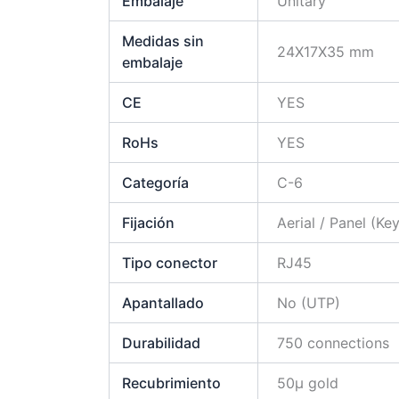
Embalaje
Unitary
Medidas sin
24X17X35 mm
embalaje
CE
YES
RoHs
YES
Categoría
C-6
Fijación
Aerial / Panel (Ke
Tipo conector
RJ45
Apantallado
No (UTP)
Durabilidad
750 connections
Recubrimiento
50µ gold