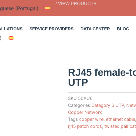
/ VIEW PRODUCTS
ALLATIONS
SERVICE PROVIDERS
DATA CENTER
BLOG
RJ45 female-t
UTP
SKU
50AU6
Categories
Category 6 UTP
,
Netw
Copper Network
Tags
copper wire
,
ethernet cable
rj45 patch cords
,
twisted pair ca