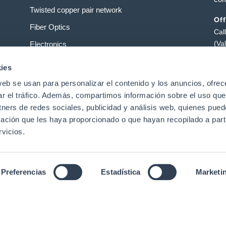
Twisted copper pair network
Off
Fiber Optics
Cal
(Va
Electronics
Ta
Service providers
ies
Pol
web se usan para personalizar el contenido y los anuncios, ofrec
Data centers
Pat
ar el tráfico. Además, compartimos información sobre el uso que
tners de redes sociales, publicidad y análisis web, quienes pue
ación que les haya proporcionado o que hayan recopilado a parti
t
vicios.
|
Preferencias
Estadística
Marketi
Legal Notice
|
Data Privacy Policy
|
Cookies Policy
Conditions of Use
ed.
lish
Português
(
Portuguese (Portugal)
)
Español
(
S