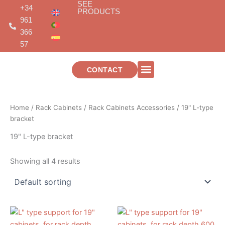
SEE
Skip
+34
PRODUCTS
to
961
content
366
57
CONTACT
TELECOMMUNICATIONS INSTALLATIONS
Home
/
Rack Cabinets
/
Rack Cabinets Accessories
/ 19" L-type
bracket
19" L-type bracket
Showing all 4 results