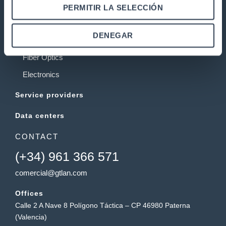
PERMITIR LA SELECCIÓN
Telecommunications installations
Rack cabinets
DENEGAR
Twisted copper pair network
Fiber Optics
Electronics
Service providers
Data centers
CONTACT
(+34) 961 366 571
comercial@gtlan.com
Offices
Calle 2 A Nave 8 Polígono Táctica – CP 46980 Paterna
(Valencia)