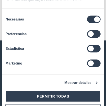
mm
mm
Selección
Necesarias
de
consentimiento
Preferencias
Estadística
GTLAN TELECOMMUNICATIONS
SOLUTIONS
Marketing
Our history
Quality
Mostrar detalles
Work with us
Warranty and returns
PERMITIR TODAS
PRODUCTS