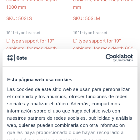
SKU: 50SLS
SKU: 50SLM
19" L-type bracket
19" L-type bracket
L” type support for 19″
L” type support for 19″
cabinets, for rack depth
cabinets, for rack depth 600
1000 mm
mm
Esta página web usa cookies
Las cookies de este sitio web se usan para personalizar
el contenido y los anuncios, ofrecer funciones de redes
SKU: 50SLR
SKU: 50SL
sociales y analizar el tráfico. Además, compartimos
información sobre el uso que haga del sitio web con
19" L-type bracket
19" L-type bracket
nuestros partners de redes sociales, publicidad y análisis
web, quienes pueden combinarla con otra información
L” type support for 19″
L” type support for 19″
que les haya proporcionado o que hayan recopilado a
cabinets, for rack depth 800
cabinets, for rack depth 900
partir del uso que haya hecho de sus servicios.